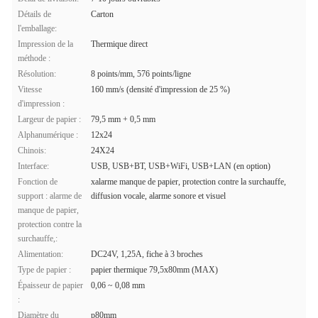
Détails de
Carton
l'emballage:
Impression de la
Thermique direct
méthode :
Résolution:
8 points/mm, 576 points/ligne
Vitesse
160 mm/s (densité d'impression de 25 %)
d'impression :
Largeur de papier :
79,5 mm + 0,5 mm
Alphanumérique :
12x24
Chinois:
24X24
Interface:
USB, USB+BT, USB+WiFi, USB+LAN (en option)
Fonction de
xalarme manque de papier, protection contre la surchauffe,
support : alarme de
diffusion vocale, alarme sonore et visuel
manque de papier,
protection contre la
surchauffe,:
Alimentation:
DC24V, 1,25A, fiche à 3 broches
Type de papier :
papier thermique 79,5x80mm (MAX)
Épaisseur de papier
0,06 ~ 0,08 mm
:
Diamètre du
p80mm