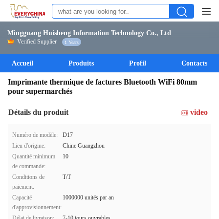
Mingguang Huisheng Information Technology Co., Ltd
Verified Supplier
1 Years
Accueil
Produits
Profil
Contacts
Imprimante thermique de factures Bluetooth WiFi 80mm
pour supermarchés
Détails du produit
video
Numéro de modèle:
D17
Lieu d'origine:
Chine Guangzhou
Quantité minimum
10
de commande:
Conditions de
T/T
paiement:
Capacité
1000000 unités par an
d'approvisionnement:
Délai de livraison:
7-10 jours ouvrables