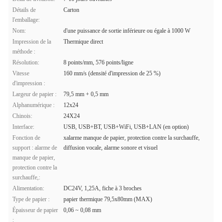
Détails de
Carton
l'emballage:
Nom:
d'une puissance de sortie inférieure ou égale à 1000 W
Impression de la
Thermique direct
méthode :
Résolution:
8 points/mm, 576 points/ligne
Vitesse
160 mm/s (densité d'impression de 25 %)
d'impression :
Largeur de papier :
79,5 mm + 0,5 mm
Alphanumérique :
12x24
Chinois:
24X24
Interface:
USB, USB+BT, USB+WiFi, USB+LAN (en option)
Fonction de
xalarme manque de papier, protection contre la surchauffe,
support : alarme de
diffusion vocale, alarme sonore et visuel
manque de papier,
protection contre la
surchauffe,:
Alimentation:
DC24V, 1,25A, fiche à 3 broches
Type de papier :
papier thermique 79,5x80mm (MAX)
Épaisseur de papier
0,06 ~ 0,08 mm
: