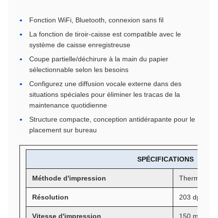
Fonction WiFi, Bluetooth, connexion sans fil
La fonction de tiroir-caisse est compatible avec le
système de caisse enregistreuse
Coupe partielle/déchirure à la main du papier
sélectionnable selon les besoins
Configurez une diffusion vocale externe dans des
situations spéciales pour éliminer les tracas de la
maintenance quotidienne
Structure compacte, conception antidérapante pour le
placement sur bureau
SPÉCIFICATIONS
Méthode d'impression
Thermique d
Résolution
203 dpi
Vitesse d'impression
150 mm/s