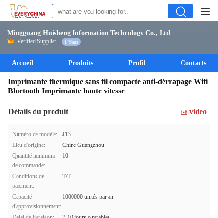
Mingguang Huisheng Information Technology Co., Ltd
Verified Supplier
1 Years
Accueil
Produits
Profil
Contacts
Imprimante thermique sans fil compacte anti-dérrapage Wifi
Bluetooth Imprimante haute vitesse
Détails du produit
video
Numéro de modèle:
J13
Lieu d'origine:
Chine Guangzhou
Quantité minimum
10
de commande:
Conditions de
T/T
paiement:
Capacité
1000000 unités par an
d'approvisionnement:
Délai de livraison:
7-10 jours ouvrables