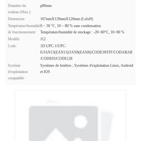
Diamètre du
p80mm
rouleau (Max.):
Dimension:
167mmX129mmX120mm (LxlxH)
Température/humidité
0 ~ 50 °C, 10 ~ 80 % sans condensation.
de fonctionnement :
Température/humidité de stockage : -20~60°C, 10~90 %
Modèle:
J12
Code:
1D:UPC-1/UPC-
E/JAN13(EAN13)/JAN8(EAN8)/CODE39/ITF/CODABAR
/CODE93/CODE128
Système
Systèmes de fenêtres ; Systèmes d'exploitation Linux, Android
d'exploitation
et IOS
compatible :