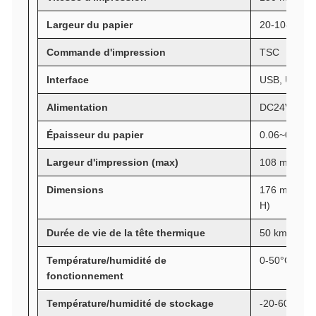
Largeur du papier
20-108 mm
Commande d'impression
TSC
Interface
USB, USB+
Alimentation
DC24V, 2.5
Épaisseur du papier
0.06~0.08m
Largeur d'impression (max)
108 mm
Dimensions
176 mm x 21
H)
Durée de vie de la tête thermique
50 km
Température/humidité de
0-50°C, san
fonctionnement
Température/humidité de stockage
-20-60°C, s