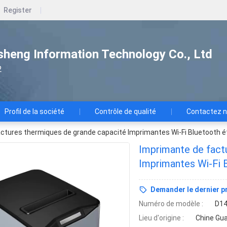
Register
heng Information Technology Co., Ltd
2
Profil de la société
Contrôle de qualité
Contactez 
ctures thermiques de grande capacité Imprimantes Wi-Fi Bluetooth é
Imprimante de fact
Imprimantes Wi-Fi B
Demander le dernier pr
Numéro de modèle :
D1
Lieu d'origine :
Chine Gu