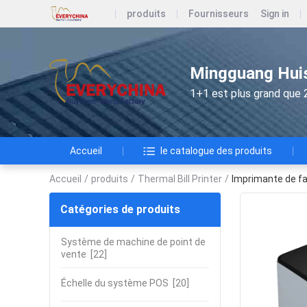
produits
Fournisseurs
Sign in
Mingguang Huis
1+1 est plus grand que 
Accueil
le catalogue des produits
Accueil
/
produits
/
Thermal Bill Printer
/
Imprimante de fa
Catégories de produits
Système de machine de point de
vente
[22]
Échelle du système POS
[20]