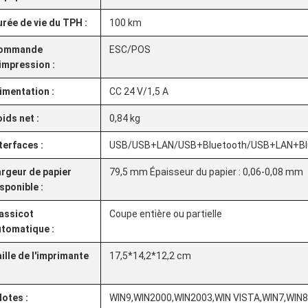
rée de vie du TPH :
100 km
ommande
ESC/POS
impression :
imentation :
CC 24 V/1,5 A
ids net :
0,84 kg
terfaces :
USB/USB+LAN/USB+Bluetooth/USB+LAN+Bl
rgeur de papier
79,5 mm Épaisseur du papier : 0,06-0,08 mm
sponible :
assicot
Coupe entière ou partielle
utomatique :
ille de l'imprimante
17,5*14,2*12,2 cm
lotes :
WIN9,WIN2000,WIN2003,WIN VISTA,WIN7,WIN8,