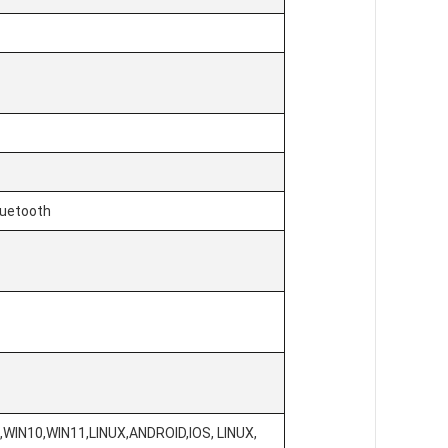
uetooth
WIN10,WIN11,LINUX,ANDROID,IOS, LINUX,