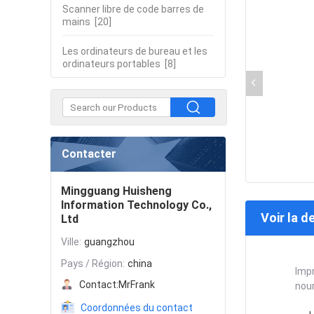
Scanner libre de code barres de
mains
[20]
Les ordinateurs de bureau et les
ordinateurs portables
[8]
Contacter
Mingguang Huisheng
Information Technology Co.,
Voir la d
Ltd
Ville:
guangzhou
Pays / Région:
china
Impr
Contact:
MrFrank
nour
Coordonnées du contact