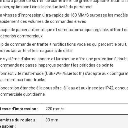
e bac à papier de 80 mm de diamètre et de grande capacité réduit l
apier, optimisant ainsi la productivité du personnel
a vitesse d'impression ultra-rapide de 160 MM/S surpasse les modèle
rapidement des volumes de commandes élevés
oupe de papier automatique et semi-automatique réglable, offrant c
scénarios commerciaux
ip de commande entrante + notifications vocales qui percent le bru
es restaurants et les magasins de détail
e système d'alarme sonore et lumineuse offre une protection à doub
ommande ne passe inaperçue pendant les périodes de pointe
onnectivité multi-mode (USB/WiFi/Bluetooth) s'adapte aux configurat
aiement aux food trucks
onception étanche à la poussière, à l'eau et aux insectes IP42, conçue 
commerciale quotidienne
tesse d'impression :
220 mm/s
iamètre du rouleau
83 mm
 papier :