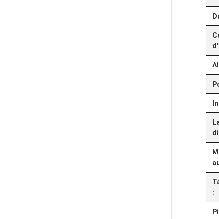
Du
C
d'
Al
Po
In
La
di
M
a
Ta
:
Pi