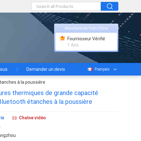
Manufacturer from China
Fournisseur Vérifié
1 Ans
nous
Demander un devis
Français
tanches à la poussière
ures thermiques de grande capacité
luetooth étanches à la poussière
ix
Chaîne vidéo
4
angzhou