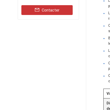
L
p
Contacter
L
C
B
l
L
c
C
p
C
Vi
D
de