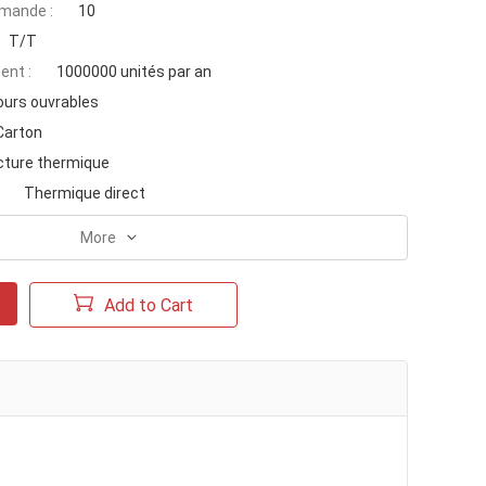
mande :
10
T/T
ent :
1000000 unités par an
ours ouvrables
Carton
cture thermique
Thermique direct
More
Add to Cart