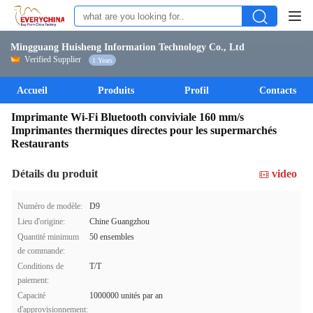
Mingguang Huisheng Information Technology Co., Ltd
Verified Supplier
1 Years
Accueil
Produits
Profil
Contacts
Imprimante Wi-Fi Bluetooth conviviale 160 mm/s
Imprimantes thermiques directes pour les supermarchés
Restaurants
Détails du produit
video
Numéro de modèle:
D9
Lieu d'origine:
Chine Guangzhou
Quantité minimum
50 ensembles
de commande:
Conditions de
T/T
paiement:
Capacité
1000000 unités par an
d'approvisionnement: