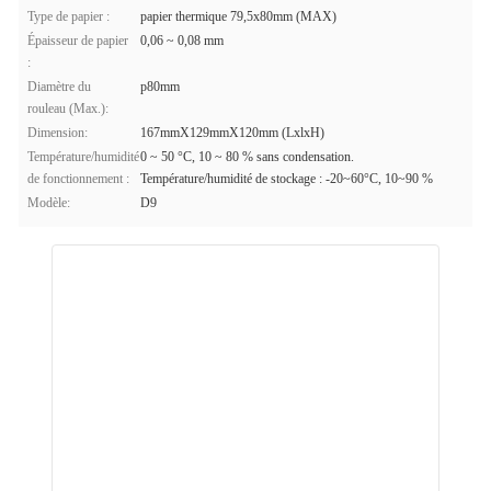
Type de papier :
papier thermique 79,5x80mm (MAX)
Épaisseur de papier
0,06 ~ 0,08 mm
:
Diamètre du
p80mm
rouleau (Max.):
Dimension:
167mmX129mmX120mm (LxlxH)
Température/humidité
0 ~ 50 °C, 10 ~ 80 % sans condensation.
de fonctionnement :
Température/humidité de stockage : -20~60°C, 10~90 %
Modèle:
D9