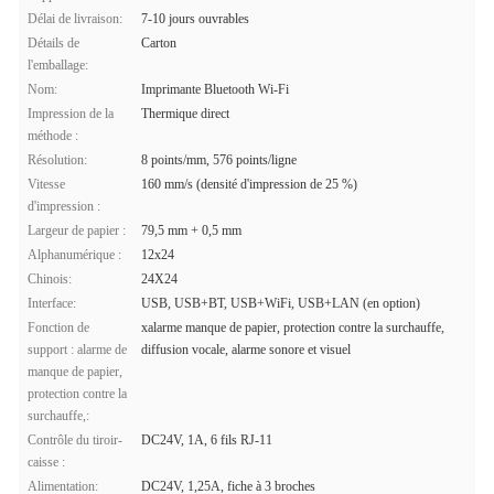
Délai de livraison:
7-10 jours ouvrables
Détails de
Carton
l'emballage:
Nom:
Imprimante Bluetooth Wi-Fi
Impression de la
Thermique direct
méthode :
Résolution:
8 points/mm, 576 points/ligne
Vitesse
160 mm/s (densité d'impression de 25 %)
d'impression :
Largeur de papier :
79,5 mm + 0,5 mm
Alphanumérique :
12x24
Chinois:
24X24
Interface:
USB, USB+BT, USB+WiFi, USB+LAN (en option)
Fonction de
xalarme manque de papier, protection contre la surchauffe,
support : alarme de
diffusion vocale, alarme sonore et visuel
manque de papier,
protection contre la
surchauffe,:
Contrôle du tiroir-
DC24V, 1A, 6 fils RJ-11
caisse :
Alimentation:
DC24V, 1,25A, fiche à 3 broches