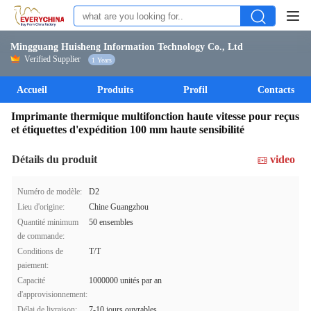
Mingguang Huisheng Information Technology Co., Ltd
Verified Supplier
1 Years
Accueil
Produits
Profil
Contacts
Imprimante thermique multifonction haute vitesse pour reçus
et étiquettes d'expédition 100 mm haute sensibilité
Détails du produit
video
Numéro de modèle:
D2
Lieu d'origine:
Chine Guangzhou
Quantité minimum
50 ensembles
de commande:
Conditions de
T/T
paiement:
Capacité
1000000 unités par an
d'approvisionnement:
Délai de livraison:
7-10 jours ouvrables