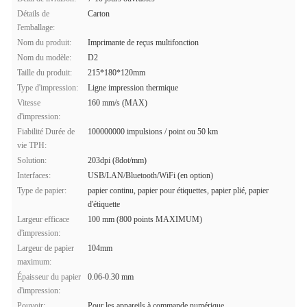
Détails de
Carton
l'emballage:
Nom du produit:
Imprimante de reçus multifonction
Nom du modèle:
D2
Taille du produit:
215*180*120mm
Type d'impression:
Ligne impression thermique
Vitesse
160 mm/s (MAX)
d'impression:
Fiabilité Durée de
100000000 impulsions / point ou 50 km
vie TPH:
Solution:
203dpi (8dot/mm)
Interfaces:
USB/LAN/Bluetooth/WiFi (en option)
Type de papier:
papier continu, papier pour étiquettes, papier plié, papier
d'étiquette
Largeur efficace
100 mm (800 points MAXIMUM)
d'impression:
Largeur de papier
104mm
maximum:
Épaisseur du papier
0.06-0.30 mm
d'impression:
Pouvoir:
Pour les appareils à commande numérique