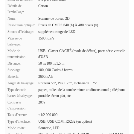
Détails de
Carton
l'emballage:
Nom:
Scanner de bureau 2D
Résolution optique:
Pixels de CMOS 640 (h) X 480 pixels (v)
Source d'éclairage:
supplément rouge de LED
Vitesse de
1500 fois/s
balayage:
Mode de
USB : Clavier CACHÉ (mode de défaut), porte série virtuelle
transmission:
d'USB
Distance:
50 m/100 m/1,5 m
Stockage:
100, 000 Codes à barres
Batterie:
2600mAh
Angle de balayage:
Rouleau 55°, Pas ± 25°, Inclinaison ±75°
Type de code-
papier, milieu de la couche mince unidimensionnel ; téléphone
barres à balayage:
portable, écran plat, etc.
Contraste
20%
d'impression:
Taux d'erreur:
≤1/2 000 000
Type d'interface:
USB, USB COM, RS232 (en option)
Mode invite:
Sonnerie, LED