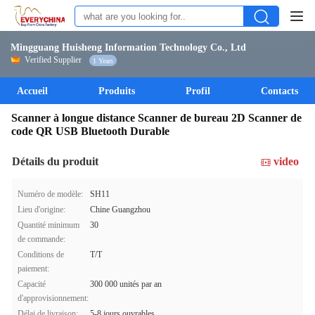
Mingguang Huisheng Information Technology Co., Ltd
Verified Supplier
1 Years
Accueil
Produits
Profil
Contacts
Scanner à longue distance Scanner de bureau 2D Scanner de
code QR USB Bluetooth Durable
Détails du produit
video
Numéro de modèle:
SH11
Lieu d'origine:
Chine Guangzhou
Quantité minimum
30
de commande:
Conditions de
T/T
paiement:
Capacité
300 000 unités par an
d'approvisionnement:
Délai de livraison:
5-8 jours ouvrables