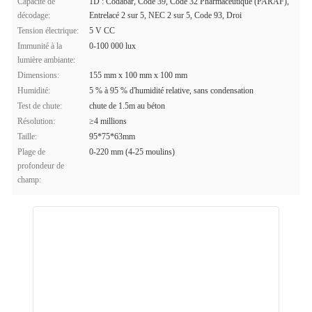
Capacité de
1D : Codabar, Code 39, Code 32 Pharmaceutique (PARAF),
décodage:
Entrelacé 2 sur 5, NEC 2 sur 5, Code 93, Droi
Tension électrique:
5 V CC
Immunité à la
0-100 000 lux
lumière ambiante:
Dimensions:
155 mm x 100 mm x 100 mm
Humidité:
5 % à 95 % d'humidité relative, sans condensation
Test de chute:
chute de 1.5m au béton
Résolution:
≥4 millions
Taille:
95*75*63mm
Plage de
0-220 mm (4-25 moulins)
profondeur de
champ: