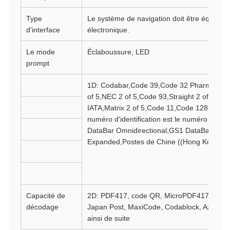
Type
Le système de navigation doit être équipé 
d'interface
électronique.
Le mode
Éclaboussure, LED
prompt
1D: Codabar,Code 39,Code 32 Pharmaceutic
of 5,NEC 2 of 5,Code 93,Straight 2 of 5 Indus
IATA,Matrix 2 of 5,Code 11,Code 128,GS1
numéro d'identification est le numéro EA
DataBar Omnidirectional,GS1 DataBar Limi
Expanded,Postes de Chine ((Hong Kong 2 s
Capacité de
2D: PDF417, code QR, MicroPDF417, Austra
décodage
Japan Post, MaxiCode, Codablock, Aztec, Du
ainsi de suite