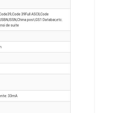
de39,Code 39Full ASCII,Code
1,ISBN,ISSN,China post,GS1 Databar,etc.
nsi de suite
n
tente: 33mA