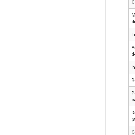
C
M
d
I
V
d
I
R
P
c
D
(
C