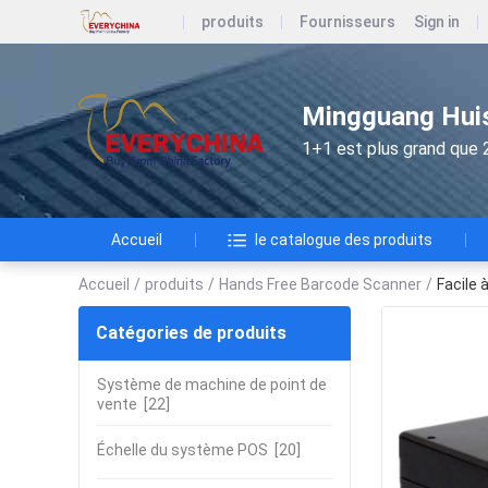
produits
Fournisseurs
Sign in
Mingguang Huis
1+1 est plus grand que 
Accueil
le catalogue des produits
Accueil
/
produits
/
Hands Free Barcode Scanner
/
Facile 
Catégories de produits
Système de machine de point de
vente
[22]
Échelle du système POS
[20]