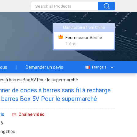
Manufacturer from China
Fournisseur Vérifié
1 Ans
nous
Demander un devis
Français
odes à barres Box 5V Pour le supermarché
anner de codes à barres sans fil à recharge
 barres Box 5V Pour le supermarché
ix
Chaîne vidéo
16
angzhou