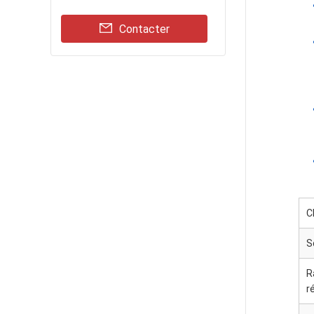
Contacter
C
S
R
r