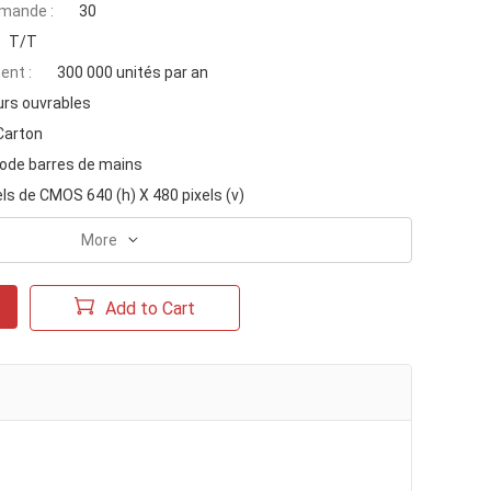
mande :
30
T/T
ent :
300 000 unités par an
urs ouvrables
Carton
code barres de mains
els de CMOS 640 (h) X 480 pixels (v)
More
Add to Cart