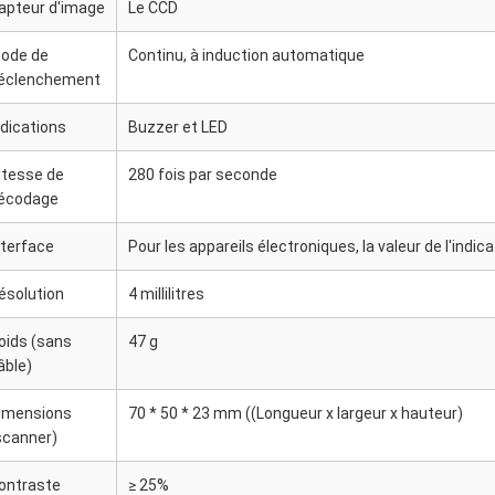
apteur d'image
Le CCD
ode de
Continu, à induction automatique
éclenchement
ndications
Buzzer et LED
itesse de
280 fois par seconde
écodage
nterface
Pour les appareils électroniques, la valeur de l'indica
ésolution
4 millilitres
oids (sans
47 g
âble)
imensions
70 * 50 * 23 mm ((Longueur x largeur x hauteur)
scanner)
ontraste
≥ 25%