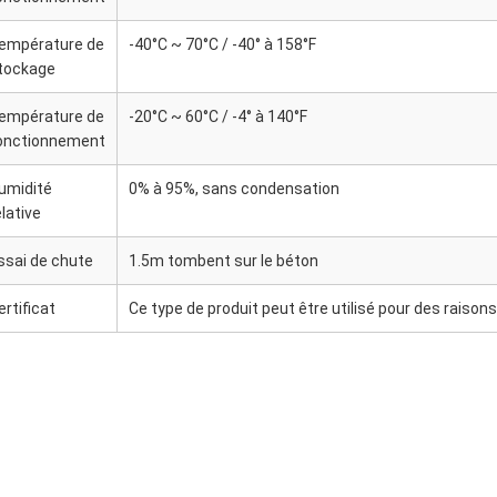
empérature de
-40°C ~ 70°C / -40° à 158°F
tockage
empérature de
-20°C ~ 60°C / -4° à 140°F
onctionnement
umidité
0% à 95%, sans condensation
elative
ssai de chute
1.5m tombent sur le béton
ertificat
Ce type de produit peut être utilisé pour des raisons