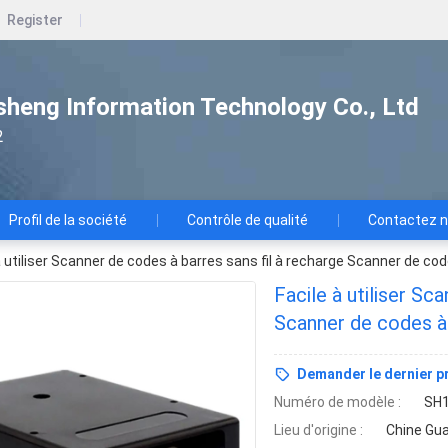
Register
heng Information Technology Co., Ltd
2
Profil de la société
Contrôle de qualité
Contactez 
à utiliser Scanner de codes à barres sans fil à recharge Scanner de c
Facile à utiliser Sc
Scanner de codes à
Demander le dernier pr
Numéro de modèle :
SH
Lieu d'origine :
Chine Gu