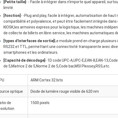
[Petite taille]
- - Facile à intégrer dans n'importe quel appareil, sur
limité.
[fonction]
- -Plug and play, facile à intégrer, automatisation de haut
compatibilité et polyvalence, et peut être facilement intégrée dans 
KIOSK,les armoires express pour la logistique, les machines indép
de collecte de billets en libre-service, les machines automatiques de v
[types d'interfaces de sortie]
Le module prend en charge plusieurs
RS232 et TTL, permettant une connectivité transparente avec divers 
smartphones et les ordinateurs.
[Capacité de décodage]
- 1D code:UPC-A,UPC-E,EAN-8,EAN-13,Code 
de 5,Matrice 2 de 5,Norme 2 de 5,Code bar,MSI Plessey,RSS,etc.
PU
ARM Cortex 32 bits
ource optique
Diode de lumière rouge visible de 620 nm
atio de
1500 pixels
ésolution