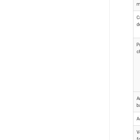
m
C
d
P
c
A
b
A
V
f