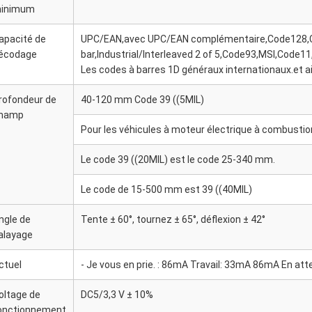
inimum
apacité de
UPC/EAN,avec UPC/EAN complémentaire,Code128,Co
écodage
bar,Industrial/Interleaved 2 of 5,Code93,MSI,Code1
Les codes à barres 1D généraux internationaux.et ai
rofondeur de
40-120 mm Code 39 ((5MIL)
hamp
Pour les véhicules à moteur électrique à combustio
Le code 39 ((20MIL) est le code 25-340 mm.
Le code de 15-500 mm est 39 ((40MIL)
ngle de
Tente ± 60°, tournez ± 65°, déflexion ± 42°
alayage
ctuel
- Je vous en prie. : 86mA Travail: 33mA 86mA En at
oltage de
DC5/3,3 V ± 10%
onctionnement