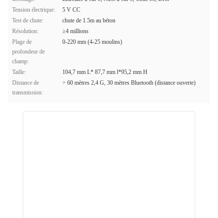
Tension électrique:
5 V CC
Test de chute:
chute de 1.5m au béton
Résolution:
≥4 millions
Plage de
0-220 mm (4-25 moulins)
profondeur de
champ:
Taille:
104,7 mm L* 87,7 mm l*95,2 mm H
Distance de
> 60 mètres 2,4 G, 30 mètres Bluetooth (distance ouverte)
transmission: