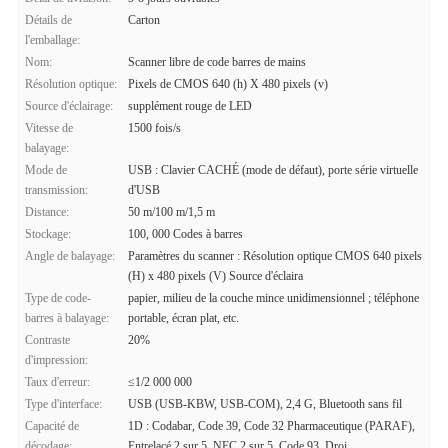
Détails de
Carton
l'emballage:
Nom:
Scanner libre de code barres de mains
Résolution optique:
Pixels de CMOS 640 (h) X 480 pixels (v)
Source d'éclairage:
supplément rouge de LED
Vitesse de
1500 fois/s
balayage:
Mode de
USB : Clavier CACHÉ (mode de défaut), porte série virtuelle
transmission:
d'USB
Distance:
50 m/100 m/1,5 m
Stockage:
100, 000 Codes à barres
Angle de balayage:
Paramètres du scanner : Résolution optique CMOS 640 pixels
(H) x 480 pixels (V) Source d'éclaira
Type de code-
papier, milieu de la couche mince unidimensionnel ; téléphone
barres à balayage:
portable, écran plat, etc.
Contraste
20%
d'impression:
Taux d'erreur:
≤1/2 000 000
Type d'interface:
USB (USB-KBW, USB-COM), 2,4 G, Bluetooth sans fil
Capacité de
1D : Codabar, Code 39, Code 32 Pharmaceutique (PARAF),
décodage:
Entrelacé 2 sur 5, NEC 2 sur 5, Code 93, Droi