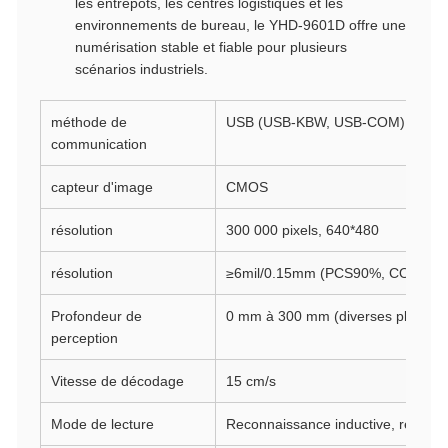
les entrepôts, les centres logistiques et les
environnements de bureau, le YHD-9601D offre une
numérisation stable et fiable pour plusieurs
scénarios industriels.
méthode de
USB (USB-KBW, USB-COM), 2.4G, B
communication
capteur d'image
CMOS
résolution
300 000 pixels, 640*480
résolution
≥6mil/0.15mm (PCS90%, CODE 39
Profondeur de
0 mm à 300 mm (diverses plages d
perception
Vitesse de décodage
15 cm/s
Mode de lecture
Reconnaissance inductive, reconn