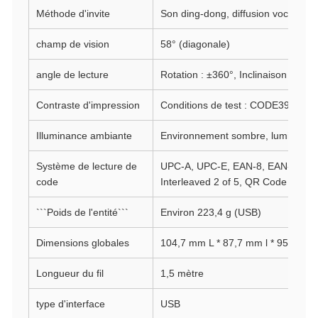
Méthode d'invite
Son ding-dong, diffusion vocale
champ de vision
58° (diagonale)
angle de lecture
Rotation : ±360°, Inclinaison : ±60°
Contraste d'impression
Conditions de test : CODE39, 10
Illuminance ambiante
Environnement sombre, lumière natu
Système de lecture de
UPC-A, UPC-E, EAN-8, EAN-13, Co
code
Interleaved 2 of 5, QR Code
```Poids de l'entité```
Environ 223,4 g (USB)
Dimensions globales
104,7 mm L * 87,7 mm l * 95,2 mm
Longueur du fil
1,5 mètre
type d'interface
USB