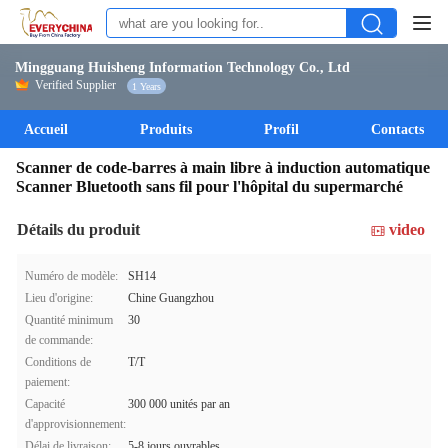
Mingguang Huisheng Information Technology Co., Ltd
Verified Supplier
1 Years
Accueil
Produits
Profil
Contacts
Scanner de code-barres à main libre à induction automatique
Scanner Bluetooth sans fil pour l'hôpital du supermarché
Détails du produit
video
Numéro de modèle:
SH14
Lieu d'origine:
Chine Guangzhou
Quantité minimum
30
de commande:
Conditions de
T/T
paiement:
Capacité
300 000 unités par an
d'approvisionnement:
Délai de livraison:
5-8 jours ouvrables