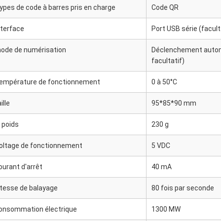
ypes de code à barres pris en charge
Code QR
nterface
Port USB série (facult
ode de numérisation
Déclenchement autom
facultatif)
empérature de fonctionnement
0 à 50°C
ille
95*85*90 mm
e poids
230 g
oltage de fonctionnement
5 VDC
ourant d'arrêt
40 mA
itesse de balayage
80 fois par seconde
onsommation électrique
1300 MW