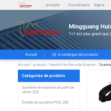
produits
Fournisseurs
Sign in
Mingguang Huis
1+1 est plus grand que 
Accueil
le catalogue des produits
Accueil
/
produits
/
Hands Free Barcode Scanner
/
Scanner
Catégories de produits
Système de machine de point de
vente
[22]
Échelle du système POS
[20]