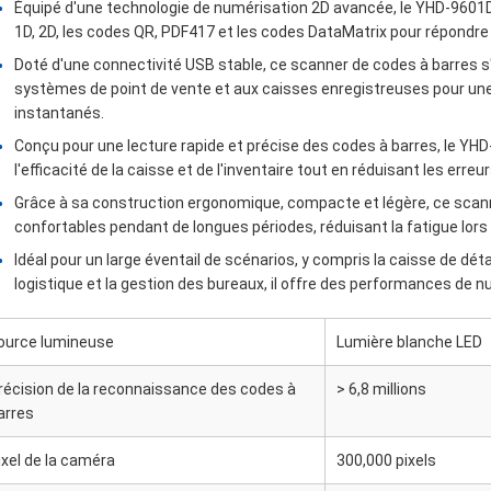
Équipé d'une technologie de numérisation 2D avancée, le YHD-9601
1D, 2D, les codes QR, PDF417 et les codes DataMatrix pour répondr
Doté d'une connectivité USB stable, ce scanner de codes à barres s
systèmes de point de vente et aux caisses enregistreuses pour un
instantanés.
Conçu pour une lecture rapide et précise des codes à barres, le Y
l'efficacité de la caisse et de l'inventaire tout en réduisant les erreu
Grâce à sa construction ergonomique, compacte et légère, ce scan
confortables pendant de longues périodes, réduisant la fatigue lors 
Idéal pour un large éventail de scénarios, y compris la caisse de détail
logistique et la gestion des bureaux, il offre des performances de n
ource lumineuse
Lumière blanche LED
récision de la reconnaissance des codes à
> 6,8 millions
arres
ixel de la caméra
300,000 pixels