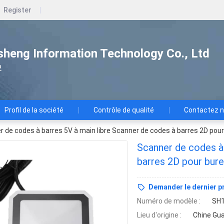
Register
heng Information Technology Co., Ltd
2
Profil de la société
Contrôle de qualité
Contactez 
 de codes à barres 5V à main libre Scanner de codes à barres 2D pou
Scanner de codes à 
barres 2D pour bur
Demander le dernier pr
Numéro de modèle :
SH
Lieu d'origine :
Chine Gu