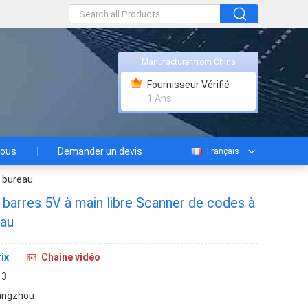
Manufacturer from China
Fournisseur Vérifié
1 Ans
nous
Demander un devis
Français
r bureau
barres 5V à main libre Scanner de codes à
eau
ix
Chaîne vidéo
13
angzhou