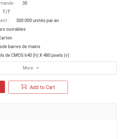
mande :
30
T/T
ent :
300 000 unités par an
urs ouvrables
Carton
code barres de mains
els de CMOS 640 (h) X 480 pixels (v)
More
Add to Cart