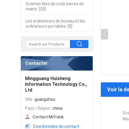
Scanner libre de code barres de
mains
[20]
Les ordinateurs de bureau et les
ordinateurs portables
[8]
Contacter
Mingguang Huisheng
Information Technology Co.,
Voir la d
Ltd
Ville:
guangzhou
Pays / Région:
china
Sca
Contact:
MrFrank
Mag
Coordonnées du contact