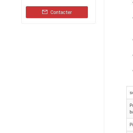
Contacter
s
P
b
P