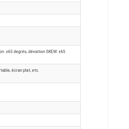
son: ±65 degrés, déviation SKEW: ±65
able, écran plat, etc.