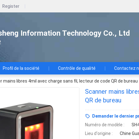
Register
heng Information Technology Co., Ltd
2
Profil de la société
Contrôle de qualité
Contactez 
 mains libres 4mil avec charge sans fil, lecteur de code QR de bureau
Scanner mains libre
QR de bureau
Demander le dernier pr
Numéro de modèle :
SH
Lieu d'origine :
Chine Gu