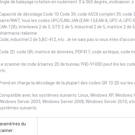
Angle de balayage:rotation en roulement: 0 à 360 degrés, inclinaison: ±
Capacité de décodage:Code 1D:Code 39, code ASCII complet 39, code 3
barre/NW7, tous les codes UPC/EAN/JAN (EAN-13,EAN-8, UPC-A, UPC-E
EAN-128), Interleave 2 de 5, STD 2 de 5, Industrial 2 de 5, matrice 2 de
pharmacie italienne
Code, industriel 2 de 5,BC-412, etc. Je ne sais pas si vous êtes d'accor
Code 2D: code QR, matrice de données, PDF417, code aztèque, code ma
Le scanner de code à barres 2D de bureau YHD-9100D peut lire les cod
etc.
Prend en charge la décodage de la plupart des codes QR 1D 2D sur les ét
Compatible avec les systèmes suivants: Linux, Windows XP, Windows 
Windows Server 2003, Windows Server 2008, Windows Server 2010, etc.
systèmes suivants:
aramètres du
canner: