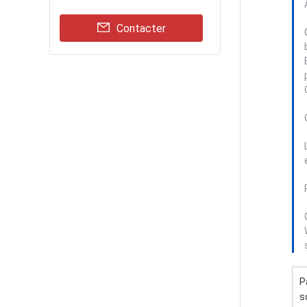
Contacter
P
s