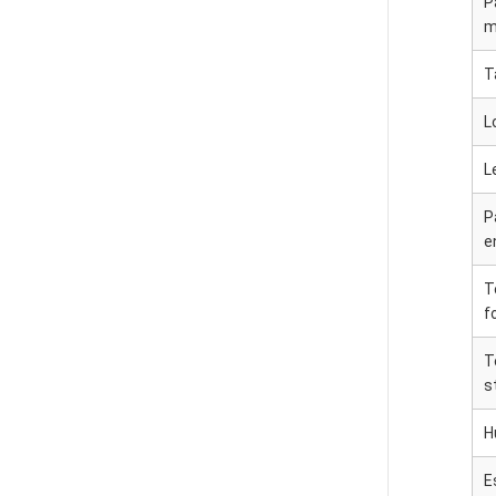
P
m
T
L
L
P
e
T
f
T
s
H
E