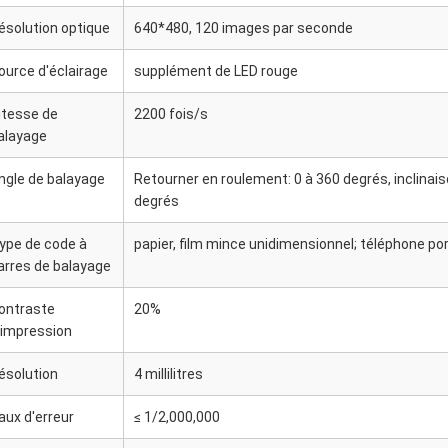
ésolution optique
640*480, 120 images par seconde
ource d'éclairage
supplément de LED rouge
itesse de
2200 fois/s
alayage
ngle de balayage
Retourner en roulement: 0 à 360 degrés, inclinai
degrés
ype de code à
papier, film mince unidimensionnel; téléphone port
arres de balayage
ontraste
20%
'impression
ésolution
4 millilitres
aux d'erreur
≤ 1/2,000,000