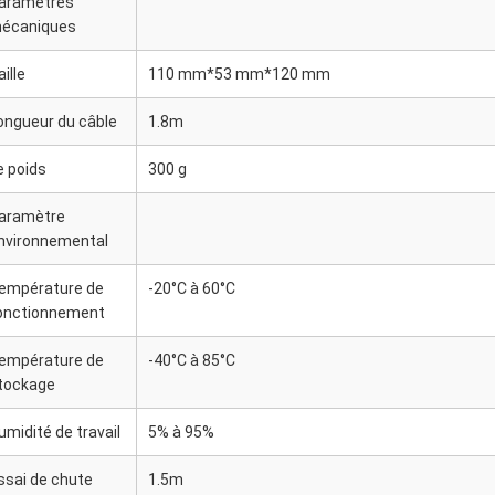
aramètres
écaniques
aille
110 mm*53 mm*120 mm
ongueur du câble
1.8m
e poids
300 g
aramètre
nvironnemental
empérature de
-20°C à 60°C
onctionnement
empérature de
-40°C à 85°C
tockage
umidité de travail
5% à 95%
ssai de chute
1.5m