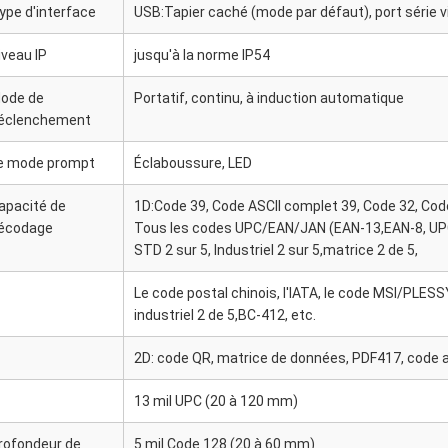
ype d'interface
USB:Tapier caché (mode par défaut), port série v
iveau IP
jusqu'à la norme IP54
ode de
Portatif, continu, à induction automatique
éclenchement
e mode prompt
Éclaboussure, LED
apacité de
1D:Code 39, Code ASCII complet 39, Code 32, Cod
écodage
Tous les codes UPC/EAN/JAN (EAN-13,EAN-8, UPC-A
STD 2 sur 5, Industriel 2 sur 5,matrice 2 de 5,
Le code postal chinois, l'IATA, le code MSI/PLESS
industriel 2 de 5,BC-412, etc.
2D: code QR, matrice de données, PDF417, code 
13 mil UPC (20 à 120 mm)
rofondeur de
5 mil Code 128 (20 à 60 mm)