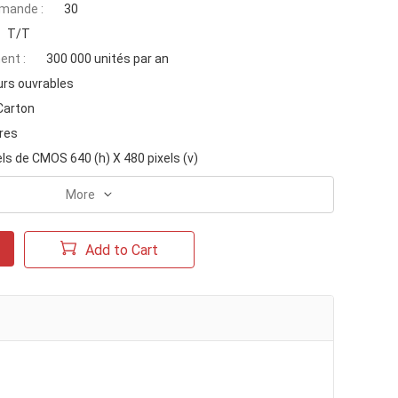
mande :
30
T/T
ent :
300 000 unités par an
urs ouvrables
Carton
res
els de CMOS 640 (h) X 480 pixels (v)
More
Add to Cart