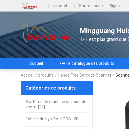
produits
Fournisseurs
Sign in
Mingguang Huis
1+1 est plus grand que 
Accueil
le catalogue des produits
Accueil
/
produits
/
Hands Free Barcode Scanner
/
Scanner
Catégories de produits
Système de machine de point de
vente
[22]
Échelle du système POS
[20]