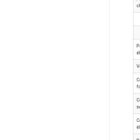
c
P
é
V
C
f
C
s
C
é