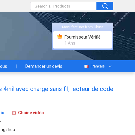
Manufacturer from China
Fournisseur Vérifié
1 Ans
nous
Demander un devis
Français
s 4mil avec charge sans fil, lecteur de code
ix
Chaîne vidéo
4
angzhou