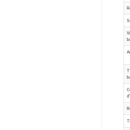
R
S
V
b
A
T
b
C
d
R
T