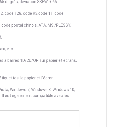
 65 degrés, déviation SKEW: ± 65
2, code 128, code 93,code 11, code
,
 5, code postal chinois,IATA, MSI/PLESSY,
d.
xi, etc.
es à barres 1D/2D/QR sur papier et écrans,
iquettes, le papier et l'écran
Vista, Windows 7, Windows 8, Windows 10,
 Il est également compatible avec les