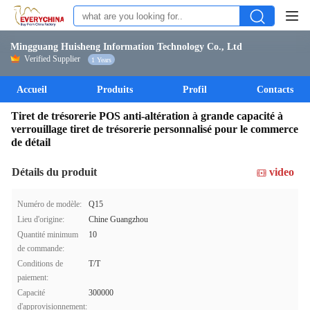
Mingguang Huisheng Information Technology Co., Ltd
Verified Supplier
1 Years
Accueil
Produits
Profil
Contacts
Tiret de trésorerie POS anti-altération à grande capacité à
verrouillage tiret de trésorerie personnalisé pour le commerce
de détail
Détails du produit
video
Numéro de modèle:
Q15
Lieu d'origine:
Chine Guangzhou
Quantité minimum
10
de commande:
Conditions de
T/T
paiement:
Capacité
300000
d'approvisionnement: