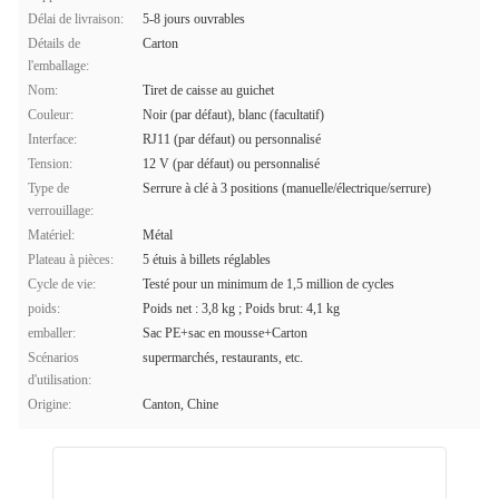
Délai de livraison:
5-8 jours ouvrables
Détails de
Carton
l'emballage:
Nom:
Tiret de caisse au guichet
Couleur:
Noir (par défaut), blanc (facultatif)
Interface:
RJ11 (par défaut) ou personnalisé
Tension:
12 V (par défaut) ou personnalisé
Type de
Serrure à clé à 3 positions (manuelle/électrique/serrure)
verrouillage:
Matériel:
Métal
Plateau à pièces:
5 étuis à billets réglables
Cycle de vie:
Testé pour un minimum de 1,5 million de cycles
poids:
Poids net : 3,8 kg ; Poids brut: 4,1 kg
emballer:
Sac PE+sac en mousse+Carton
Scénarios
supermarchés, restaurants, etc.
d'utilisation:
Origine:
Canton, Chine