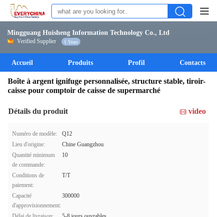
Mingguang Huisheng Information Technology Co., Ltd
Verified Supplier
1 Years
Accueil
Produits
Profil
Contacts
Boîte à argent ignifuge personnalisée, structure stable, tiroir-
caisse pour comptoir de caisse de supermarché
Détails du produit
video
Numéro de modèle:
Q12
Lieu d'origine:
Chine Guangzhou
Quantité minimum
10
de commande:
Conditions de
T/T
paiement:
Capacité
300000
d'approvisionnement:
Délai de livraison:
5-8 jours ouvrables