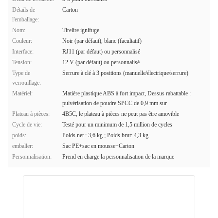
Détails de
Carton
l'emballage:
Nom:
Tirelire ignifuge
Couleur:
Noir (par défaut), blanc (facultatif)
Interface:
RJ11 (par défaut) ou personnalisé
Tension:
12 V (par défaut) ou personnalisé
Type de
Serrure à clé à 3 positions (manuelle/électrique/serrure)
verrouillage:
Matériel:
Matière plastique ABS à fort impact, Dessus rabattable :
pulvérisation de poudre SPCC de 0,9 mm sur
Plateau à pièces:
4B5C, le plateau à pièces ne peut pas être amovible
Cycle de vie:
Testé pour un minimum de 1,5 million de cycles
poids:
Poids net : 3,6 kg ; Poids brut: 4,3 kg
emballer:
Sac PE+sac en mousse+Carton
Personnalisation:
Prend en charge la personnalisation de la marque