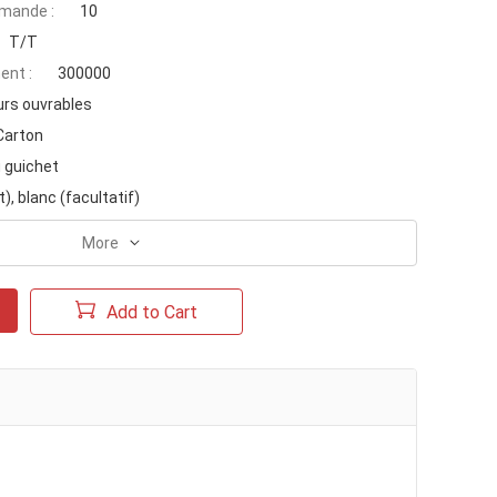
mande :
10
T/T
ent :
300000
urs ouvrables
Carton
u guichet
), blanc (facultatif)
More
Add to Cart