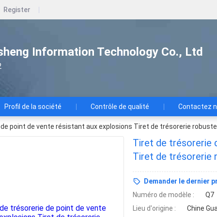
Register
heng Information Technology Co., Ltd
2
Profil de la société
Contrôle de qualité
Contactez 
e de point de vente résistant aux explosions Tiret de trésorerie robust
Tiret de trésorerie
Tiret de trésorerie
de vente
Demander le dernier pr
Numéro de modèle :
Q7
Lieu d'origine :
Chine Gu