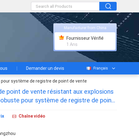
Manufacturer from China
Fournisseur Vérifié
1 Ans
nous
Demander un devis
Français
e pour système de registre de point de vente
 de point de vente résistant aux explosions
 robuste pour système de registre de point
ix
Chaîne vidéo
angzhou