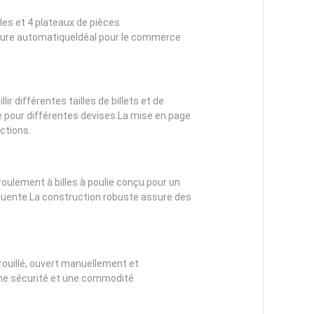
les et 4 plateaux de pièces
ture automatiqueIdéal pour le commerce
r différentes tailles de billets et de
le pour différentes devises.La mise en page
ctions.
roulement à billes à poulie conçu pour un
équente.La construction robuste assure des
rrouillé, ouvert manuellement et
 une sécurité et une commodité