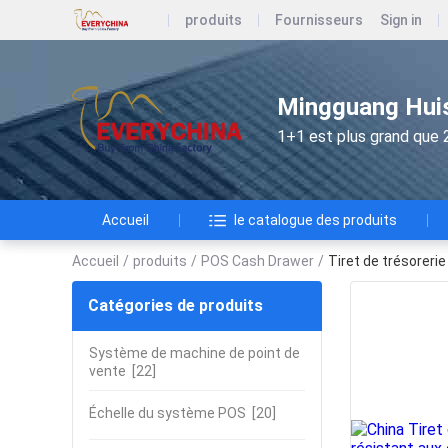
produits
Fournisseurs
Sign in
Mingguang Huis
1+1 est plus grand que 
Accueil
le catalogue des produits
Accueil
/
produits
/
POS Cash Drawer
/
Tiret de trésoreri
Catégories de produits
Système de machine de point de
vente
[22]
Échelle du système POS
[20]