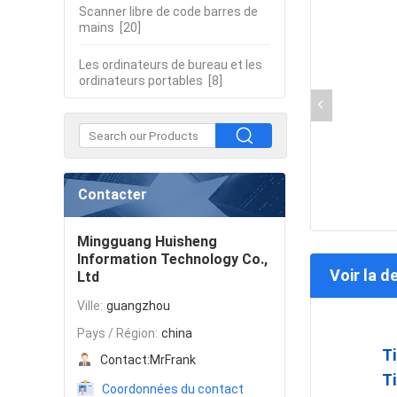
Scanner libre de code barres de
mains
[20]
Les ordinateurs de bureau et les
ordinateurs portables
[8]
Contacter
Mingguang Huisheng
Information Technology Co.,
Voir la d
Ltd
Ville:
guangzhou
Pays / Région:
china
Ti
Contact:
MrFrank
Ti
Coordonnées du contact