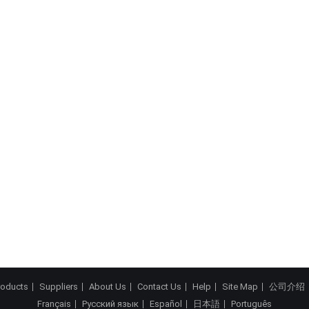
roducts
Suppliers
About Us
Contact Us
Help
Site Map
公司介绍
Français
Русский язык
Español
日本語
Português