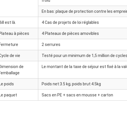
froid
En bas: plaque de protection contre les empre
Bill est là.
4 Cas de projets de loi réglables
Plateau à pièces
4 Plateaux de pièces amovibles
Fermeture
2 serrures
Cycle de vie
Testé pour un minimum de 1,5 million de cycle
Dimension de
Le montant de la taxe de séjour est fixé à la val
l'emballage
Le poids
Poids net:3.5 kg; poids brut:4.5kg
Le paquet
Sacs en PE + sacs en mousse + carton