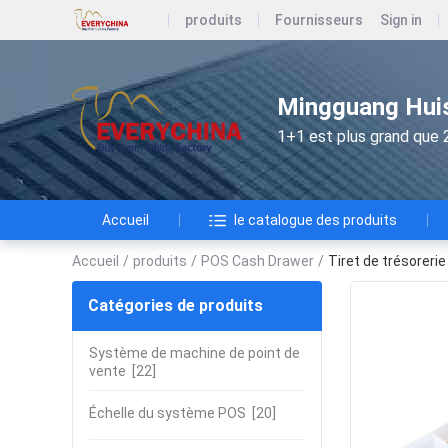
produits
Fournisseurs
Sign in
Mingguang Huis
1+1 est plus grand que 
Accueil
le catalogue des produits
Accueil
/
produits
/
POS Cash Drawer
/
Tiret de trésoreri
Catégories de produits
Système de machine de point de
vente
[22]
Échelle du système POS
[20]