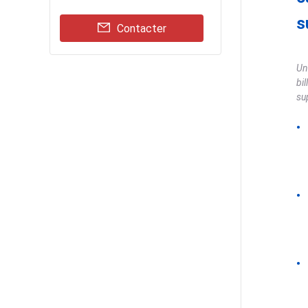
s
Contacter
Un
bi
su