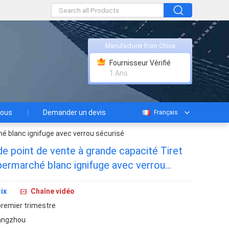
Manufacturer from China
Fournisseur Vérifié
1 Ans
nous
Demander un devis
Français
hé blanc ignifuge avec verrou sécurisé
 de point de vente à grande capacité Tiret
permarché blanc ignifuge avec verrou
ix
Chaîne vidéo
premier trimestre
angzhou