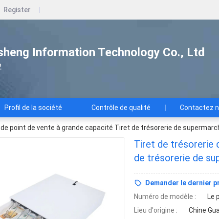
Register
heng Information Technology Co., Ltd
2
Profil de la société
Contrôle de qualité
Contactez 
e de point de vente à grande capacité Tiret de trésorerie de supermarc
Tiret de trésorerie
de trésorerie de su
sécurisé
Demander le dernier pr
Numéro de modèle :
Le 
Lieu d'origine :
Chine Gu