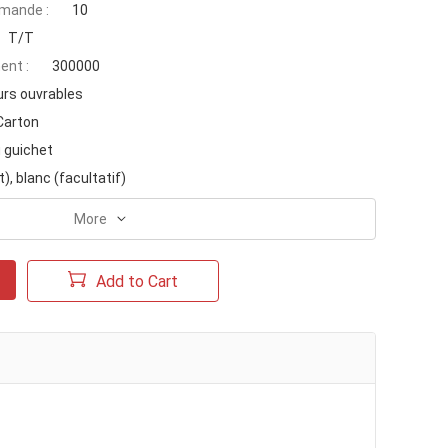
mande :
10
T/T
ent :
300000
urs ouvrables
Carton
u guichet
), blanc (facultatif)
More
Add to Cart