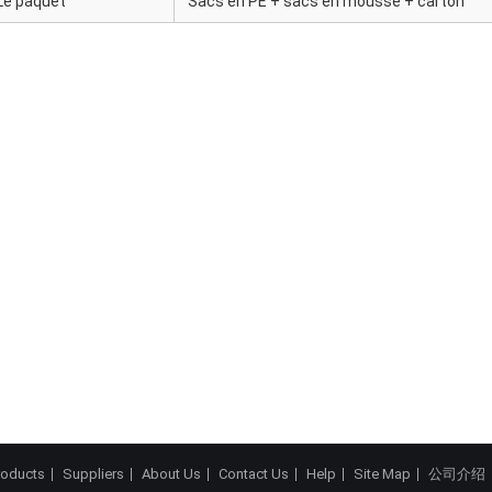
Le paquet
Sacs en PE + sacs en mousse + carton
roducts
Suppliers
About Us
Contact Us
Help
Site Map
公司介绍