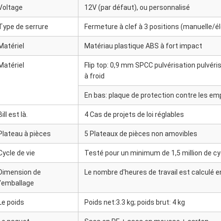
Voltage
12V (par défaut), ou personnalisé
Type de serrure
Fermeture à clef à 3 positions (manuelle/él
Matériel
Matériau plastique ABS à fort impact
Matériel
Flip top: 0,9 mm SPCC pulvérisation pulvéri
à froid
En bas: plaque de protection contre les em
Bill est là.
4 Cas de projets de loi réglables
Plateau à pièces
5 Plateaux de pièces non amovibles
Cycle de vie
Testé pour un minimum de 1,5 million de cy
Dimension de
Le nombre d'heures de travail est calculé en
l'emballage
Le poids
Poids net:3.3 kg; poids brut: 4 kg