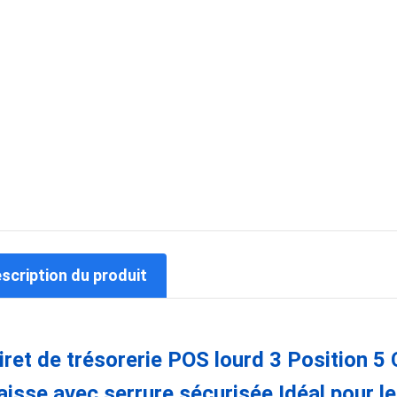
escription du produit
iret de trésorerie POS lourd 3 Position 
aisse avec serrure sécurisée Idéal pour l