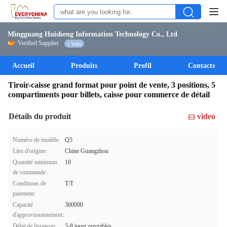
Mingguang Huisheng Information Technology Co., Ltd
Verified Supplier
1 Years
Accueil
Produits
Profil
Contacts
Tiroir-caisse grand format pour point de vente, 3 positions, 5
compartiments pour billets, caisse pour commerce de détail
Détails du produit
video
Numéro de modèle:
Q5
Lieu d'origine:
Chine Guangzhou
Quantité minimum
10
de commande:
Conditions de
T/T
paiement:
Capacité
300000
d'approvisionnement:
Délai de livraison:
5-8 jours ouvrables