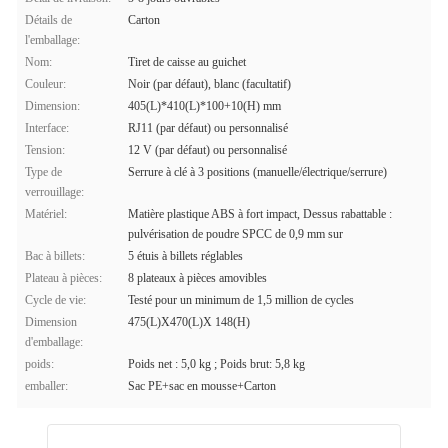
Détails de
Carton
l'emballage:
Nom:
Tiret de caisse au guichet
Couleur:
Noir (par défaut), blanc (facultatif)
Dimension:
405(L)*410(L)*100+10(H) mm
Interface:
RJ11 (par défaut) ou personnalisé
Tension:
12 V (par défaut) ou personnalisé
Type de
Serrure à clé à 3 positions (manuelle/électrique/serrure)
verrouillage:
Matériel:
Matière plastique ABS à fort impact, Dessus rabattable :
pulvérisation de poudre SPCC de 0,9 mm sur
Bac à billets:
5 étuis à billets réglables
Plateau à pièces:
8 plateaux à pièces amovibles
Cycle de vie:
Testé pour un minimum de 1,5 million de cycles
Dimension
475(L)X470(L)X 148(H)
d'emballage:
poids:
Poids net : 5,0 kg ; Poids brut: 5,8 kg
emballer:
Sac PE+sac en mousse+Carton