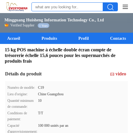
Mingguang Huisheng Information Technology Co., Ltd
Verified Supplier
1 Years
Accueil
Produits
Profil
Contacts
15 kg POS machine à échelle double écran compte de
trésorerie échelle 15,6 pouces pour les supermarchés de
produits frais
Détails du produit
video
Numéro de modèle:
C19
Lieu d'origine:
Chine Guangzhou
Quantité minimum
10
de commande:
Conditions de
T/T
paiement:
Capacité
100 000 unités par an
d'approvisionnement: