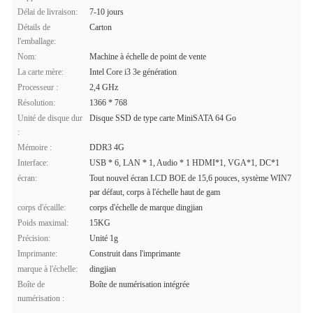
Délai de livraison:
7-10 jours
Détails de
Carton
l'emballage:
Nom:
Machine à échelle de point de vente
La carte mère:
Intel Core i3 3e génération
Processeur :
2,4 GHz
Résolution:
1366 * 768
Unité de disque dur
Disque SSD de type carte MiniSATA 64 Go
:
Mémoire :
DDR3 4G
Interface:
USB * 6, LAN * 1, Audio * 1 HDMI*1, VGA*1, DC*1
écran:
Tout nouvel écran LCD BOE de 15,6 pouces, système WIN7
par défaut, corps à l'échelle haut de gam
corps d'écaille:
corps d'échelle de marque dingjian
Poids maximal:
15KG
Précision:
Unité 1g
Imprimante:
Construit dans l'imprimante
marque à l'échelle:
dingjian
Boîte de
Boîte de numérisation intégrée
numérisation :