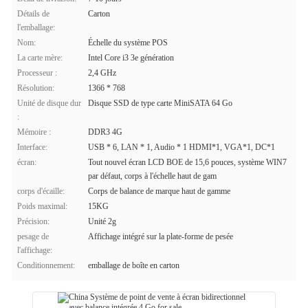
Détails de
Carton
l'emballage:
Nom:
Échelle du système POS
La carte mère:
Intel Core i3 3e génération
Processeur :
2,4 GHz
Résolution:
1366 * 768
Unité de disque dur
Disque SSD de type carte MiniSATA 64 Go
:
Mémoire :
DDR3 4G
Interface:
USB * 6, LAN * 1, Audio * 1 HDMI*1, VGA*1, DC*1
écran:
Tout nouvel écran LCD BOE de 15,6 pouces, système WIN7
par défaut, corps à l'échelle haut de gam
corps d'écaille:
Corps de balance de marque haut de gamme
Poids maximal:
15KG
Précision:
Unité 2g
pesage de
Affichage intégré sur la plate-forme de pesée
l'affichage:
Conditionnement:
emballage de boîte en carton