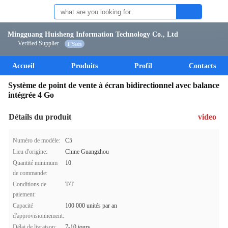
Mingguang Huisheng Information Technology Co., Ltd
Verified Supplier
1 Years
Accueil
Produits
Profil
Contacts
Système de point de vente à écran bidirectionnel avec balance
intégrée 4 Go
Détails du produit
video
Numéro de modèle:
C5
Lieu d'origine:
Chine Guangzhou
Quantité minimum
10
de commande:
Conditions de
T/T
paiement:
Capacité
100 000 unités par an
d'approvisionnement:
Délai de livraison:
7-10 jours