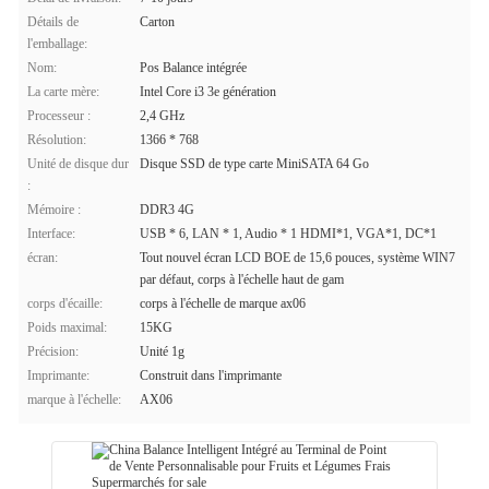
Détails de
Carton
l'emballage:
Nom:
Pos Balance intégrée
La carte mère:
Intel Core i3 3e génération
Processeur :
2,4 GHz
Résolution:
1366 * 768
Unité de disque dur
Disque SSD de type carte MiniSATA 64 Go
:
Mémoire :
DDR3 4G
Interface:
USB * 6, LAN * 1, Audio * 1 HDMI*1, VGA*1, DC*1
écran:
Tout nouvel écran LCD BOE de 15,6 pouces, système WIN7
par défaut, corps à l'échelle haut de gam
corps d'écaille:
corps à l'échelle de marque ax06
Poids maximal:
15KG
Précision:
Unité 1g
Imprimante:
Construit dans l'imprimante
marque à l'échelle:
AX06