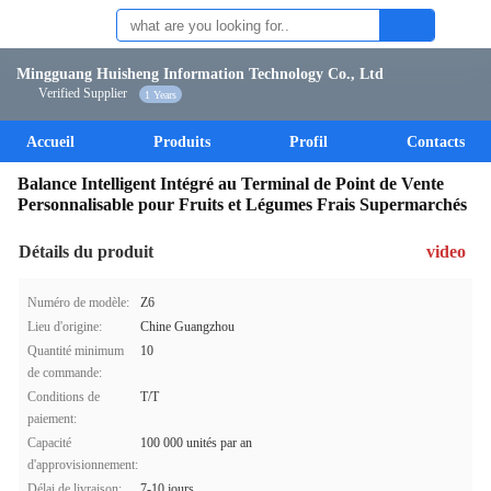
Mingguang Huisheng Information Technology Co., Ltd
Verified Supplier
1 Years
Accueil
Produits
Profil
Contacts
Balance Intelligent Intégré au Terminal de Point de Vente
Personnalisable pour Fruits et Légumes Frais Supermarchés
Détails du produit
video
Numéro de modèle:
Z6
Lieu d'origine:
Chine Guangzhou
Quantité minimum
10
de commande:
Conditions de
T/T
paiement:
Capacité
100 000 unités par an
d'approvisionnement:
Délai de livraison:
7-10 jours