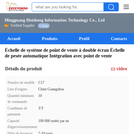
Mingguang Huisheng Information Technology Co., Ltd
Verified Supplier
1 Years
Accueil
Produits
Profil
Contacts
Échelle de système de point de vente à double écran Échelle
de pesée automatique Intégration avec point de vente
Détails du produit
video
Numéro de modèle:
C17
Lieu d'origine:
Chine Guangzhou
Quantité minimum
10
de commande:
Conditions de
T/T
paiement:
Capacité
100 000 unités par an
d'approvisionnement:
Délai de livraison:
7-10 jours