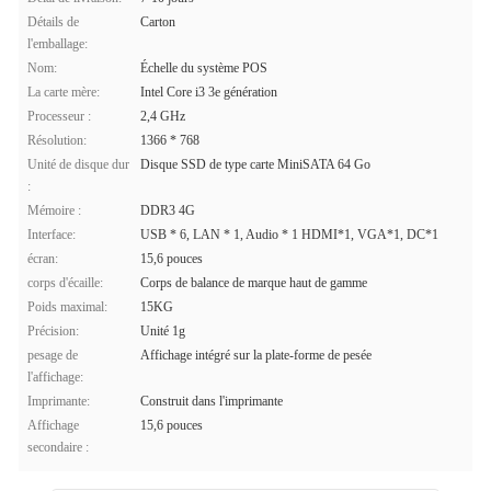
Détails de
Carton
l'emballage:
Nom:
Échelle du système POS
La carte mère:
Intel Core i3 3e génération
Processeur :
2,4 GHz
Résolution:
1366 * 768
Unité de disque dur
Disque SSD de type carte MiniSATA 64 Go
:
Mémoire :
DDR3 4G
Interface:
USB * 6, LAN * 1, Audio * 1 HDMI*1, VGA*1, DC*1
écran:
15,6 pouces
corps d'écaille:
Corps de balance de marque haut de gamme
Poids maximal:
15KG
Précision:
Unité 1g
pesage de
Affichage intégré sur la plate-forme de pesée
l'affichage:
Imprimante:
Construit dans l'imprimante
Affichage
15,6 pouces
secondaire :