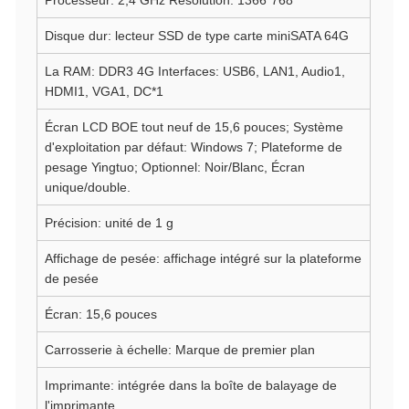
Processeur: 2,4 GHz Résolution: 1366*768
Disque dur: lecteur SSD de type carte miniSATA 64G
La RAM: DDR3 4G Interfaces: USB6, LAN1, Audio1,
HDMI1, VGA1, DC*1
Écran LCD BOE tout neuf de 15,6 pouces; Système
d'exploitation par défaut: Windows 7; Plateforme de
pesage Yingtuo; Optionnel: Noir/Blanc, Écran
unique/double.
Précision: unité de 1 g
Affichage de pesée: affichage intégré sur la plateforme
de pesée
Écran: 15,6 pouces
Carrosserie à échelle: Marque de premier plan
Imprimante: intégrée dans la boîte de balayage de
l'imprimante