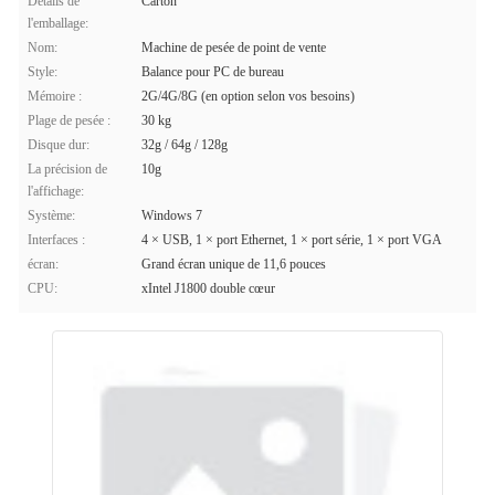
Détails de
Carton
l'emballage:
Nom:
Machine de pesée de point de vente
Style:
Balance pour PC de bureau
Mémoire :
2G/4G/8G (en option selon vos besoins)
Plage de pesée :
30 kg
Disque dur:
32g / 64g / 128g
La précision de
10g
l'affichage:
Système:
Windows 7
Interfaces :
4 × USB, 1 × port Ethernet, 1 × port série, 1 × port VGA
écran:
Grand écran unique de 11,6 pouces
CPU:
xIntel J1800 double cœur