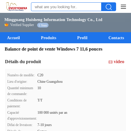
Mingguang Huisheng Information Technology Co., Ltd
Verified Supplier
1 Years
Accueil
Produits
Profil
Contacts
Balance de point de vente Windows 7 11,6 pouces
Détails du produit
video
Numéro de modèle:
C20
Lieu d'origine:
Chine Guangzhou
Quantité minimum
10
de commande:
Conditions de
T/T
paiement:
Capacité
100 000 unités par an
d'approvisionnement:
Délai de livraison:
7-10 jours