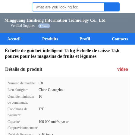
Mingguang Huisheng Information Technology Co., Ltd
Verified Supplier
1 Years
Accueil
Produits
Profil
Contacts
Échelle de guichet intelligent 15 kg Échelle de caisse 15,6
pouces pour les magasins de fruits et légumes
Détails du produit
video
Numéro de modèle:
C8
Lieu d'origine:
Chine Guangzhou
Quantité minimum
10
de commande:
Conditions de
T/T
paiement:
Capacité
100 000 unités par an
d'approvisionnement:
Délai de livraison:
7-10 jours