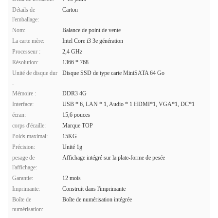
Détails de
Carton
l'emballage:
Nom:
Balance de point de vente
La carte mère:
Intel Core i3 3e génération
Processeur :
2,4 GHz
Résolution:
1366 * 768
Unité de disque dur
Disque SSD de type carte MiniSATA 64 Go
:
Mémoire :
DDR3 4G
Interface:
USB * 6, LAN * 1, Audio * 1 HDMI*1, VGA*1, DC*1
écran:
15,6 pouces
corps d'écaille:
Marque TOP
Poids maximal:
15KG
Précision:
Unité 1g
pesage de
Affichage intégré sur la plate-forme de pesée
l'affichage:
Garantie:
12 mois
Imprimante:
Construit dans l'imprimante
Boîte de
Boîte de numérisation intégrée
numérisation: