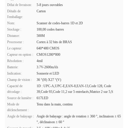
Délai de livraison:
5-8 jours ouvrables
Détails de
Carton
l'emballage:
Nom:
Scanner de codes-barres 1D et 2D
Stockage :
100,00 codes-barres
Distance:
500M
Processeur :
Cortex à 32 bits de BRAS
Le capteur:
640*480 CMOS
Capteur en option :
CMOS1280*800
Résolution :
4mil
Batterie:
3.7V-2600mAh
Indication:
Sonnerie et LED
Champ de vision :
36 °(H) X27 °(V)
Capacité de
1D : UPC-A,UPC-E,EAN-8,EAN-13,Code 128, Code
décodage :
39,Code 93,Code 11,2 sur 5 entrelacés,Matrice 2 sur 5,S
Source de lumière :
617LED
Mode de
Tenu dans la main, continu
déclenchement :
Angle de balayage :
Angle de balayage : angle de rotation ± 360 °, inclinaison ± 65
°, déclinaison ± 60 °