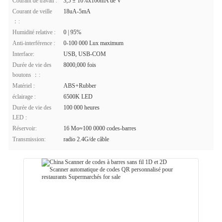
Courant de travail :
3,5 ± 10%x100mA de V
Courant de veille
18uA-5mA
：:
Humidité relative :
0 | 95%
Anti-interférence :
0-100 000 Lux maximum
Interface:
USB, USB-COM
Durée de vie des
8000,000 fois
boutons ：:
Matériel :
ABS+Rubber
éclairage :
6500K LED
Durée de vie des
100 000 heures
LED :
Réservoir:
16 Mo≈100 0000 codes-barres
Transmission:
radio 2.4G/de câble