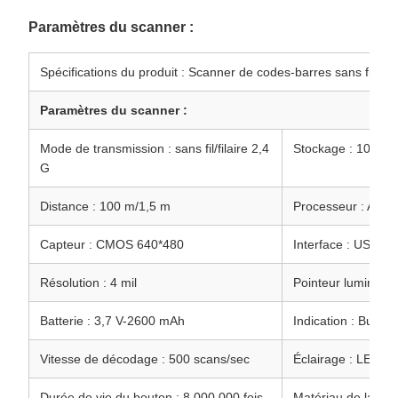
Paramètres du scanner :
Spécifications du produit : Scanner de codes-barres sans fil 2D
Paramètres du scanner :
Mode de transmission : sans fil/filaire 2,4
Stockage : 100 00
G
Distance : 100 m/1,5 m
Processeur : ARM 
Capteur : CMOS 640*480
Interface : USB,
Résolution : 4 mil
Pointeur lumineux
Batterie : 3,7 V-2600 mAh
Indication : Buzze
Vitesse de décodage : 500 scans/sec
Éclairage : LED 6
Durée de vie du bouton : 8 000 000 fois
Matériau de la co