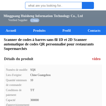
Mingguang Huisheng Information Technology Co., Ltd
Verified Supplier
1 Years
Accueil
Produits
Profil
Contacts
Scanner de codes à barres sans fil 1D et 2D Scanner
automatique de codes QR personnalisé pour restaurants
Supermarchés
Détails du produit
video
Numéro de modèle:
SQ6
Lieu d'origine:
Chine Guangzhou
Quantité minimum
10
de commande:
Conditions de
T/T
paiement:
Capacité
300000
d'approvisionnement: