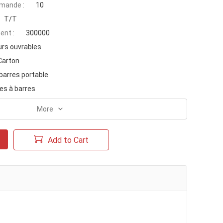
mande :
10
T/T
ent :
300000
urs ouvrables
Carton
barres portable
es à barres
More
Add to Cart