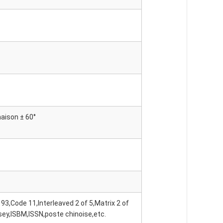
inaison ± 60°
,Code 11,Interleaved 2 of 5,Matrix 2 of
sey,ISBM,ISSN,poste chinoise,etc.