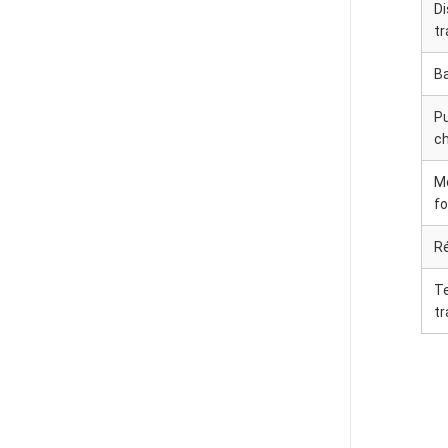
Di
t
Ba
P
c
M
f
R
T
tr