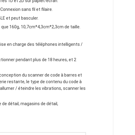
res 1D et 2D sur papier/écran.
nnexion sans fil et filaire.
LE et peut basculer.
se que 160g, 10,7cm*4,3cm*2,3cm de taille.
ise en charge des téléphones intelligents /
ctionner pendant plus de 18 heures, et 2
conception du scanner de code à barres et
erie restante, le type de contenu du code à
llumer / éteindre les vibrations, scanner les
de détail, magasins de détail,