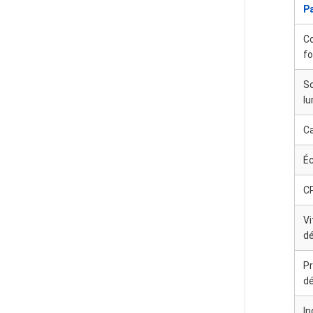
P
C
f
S
l
C
Éc
C
Vi
d
P
d
In