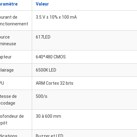
aramètre
Valeur
ourant de
3.5 V ± 10% x 100 mA
onctionnement
ource
617LED
umineuse
apteur
640*480 CMOS
lairage
6500K LED
PU
ARM Cortex 32 bits
tesse de
500/s
écodage
rofondeur de
30 à 600 mm
épôt
dications
Buzzer et LED