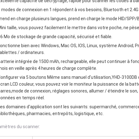
xcellente capacité de décryptage, rapide pour scanner les codes à bar
 modes de connexion en 1 répondent à vos besoins, Bluetooth et 2.4G Co
rend en charge plusieurs langues, prend en charge le mode HID/SPP/B
ini taille, vous pouvez facilement le mettre dans votre poche, ne pè
6 Mo de stockage de grande capacité, sécurisé et fiable.
onctionne bien avec Windows, Mac OS, IOS, Linux, système Android; Pr
ablettes / ordinateurs.
atterie intégrée de 1500 mAh, rechargeable, elle peut continuer à fon
ois en veille après 4 heures de charge complète.
onfigurer via 5 boutons Même sans manuel d'utilisation,YHD-3100DB 
cran LCD couleur, vous pouvez voir le moniteur la puissance de la batt
arres,mode de connexion, réglages sonores, allumer / éteindre le son, a
onnées en temps réel.
es domaines d'application sont les suivants: supermarché, commerce 
ibliothèques, pharmacies, entrepôts, logistique, etc.
amètres du scanner: