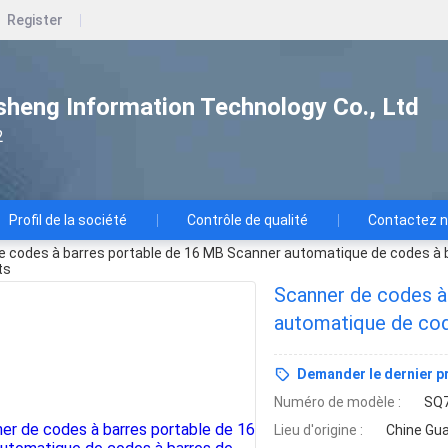
Register
heng Information Technology Co., Ltd
2
Profil de la société
Contrôle de qualité
Contactez 
e codes à barres portable de 16 MB Scanner automatique de codes à b
ts
Scanner de codes à
automatique de code
supermarchés Les r
Demander le dernier pr
Numéro de modèle :
SQ
Lieu d'origine :
Chine Gu