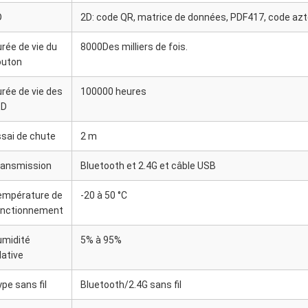
D
2D: code QR, matrice de données, PDF417, code azt
rée de vie du
8000Des milliers de fois.
outon
rée de vie des
100000 heures
ED
sai de chute
2 m
ransmission
Bluetooth et 2.4G et câble USB
empérature de
-20 à 50 °C
onctionnement
umidité
5% à 95%
lative
pe sans fil
Bluetooth/2.4G sans fil