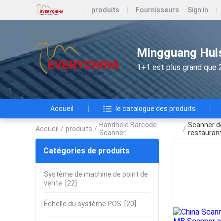
produits
Fournisseurs
Sign in
Mingguang Huis
1+1 est plus grand que 
Accueil
le catalogue des produits
Handheld Barcode
Scanner d
Accueil
/
produits
/
/
Scanner
restauran
Catégories de produits
Système de machine de point de
vente
[22]
Échelle du système POS
[20]