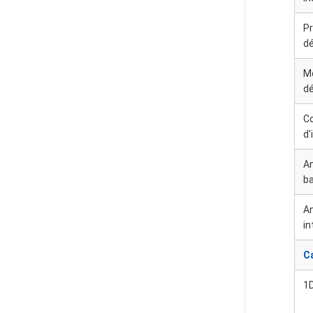
Pr
d
M
d
C
d'
An
b
An
in
C
1