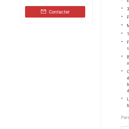
E
3
Contacter
P
M
1
F
t
B
m
C
é
b
d
L
b
Par