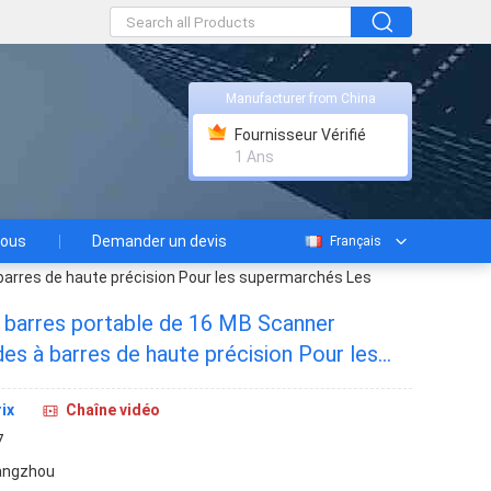
Manufacturer from China
Fournisseur Vérifié
1 Ans
nous
Demander un devis
Français
arres de haute précision Pour les supermarchés Les
 barres portable de 16 MB Scanner
s à barres de haute précision Pour les
estaurants
ix
Chaîne vidéo
7
angzhou