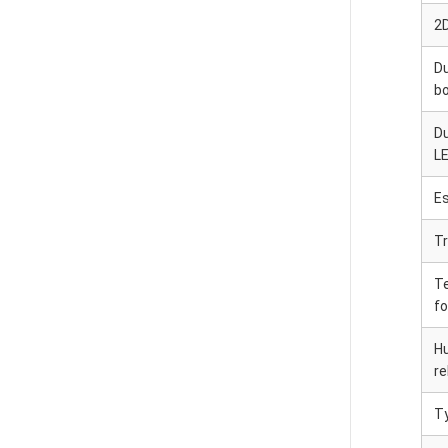
2
Du
b
Du
L
Es
T
T
f
H
re
Ty