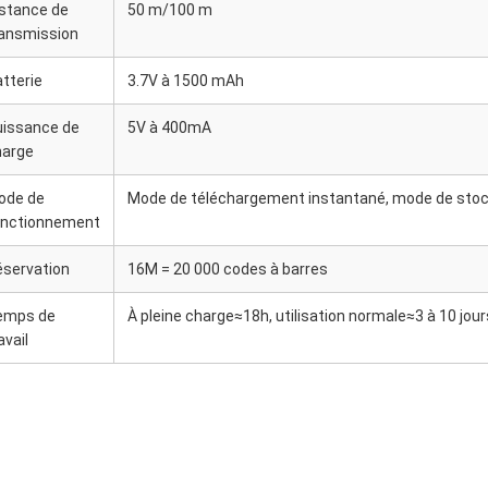
stance de
50 m/100 m
ransmission
tterie
3.7V à 1500 mAh
uissance de
5V à 400mA
harge
ode de
Mode de téléchargement instantané, mode de sto
onctionnement
éservation
16M = 20 000 codes à barres
emps de
À pleine charge≈18h, utilisation normale≈3 à 10 jour
avail