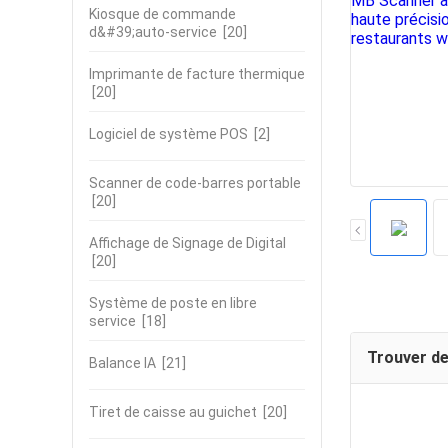
Kiosque de commande
d&#39;auto-service
[20]
Imprimante de facture thermique
[20]
Logiciel de système POS
[2]
Scanner de code-barres portable
[20]
Affichage de Signage de Digital
[20]
Système de poste en libre
service
[18]
Trouver de
Balance IA
[21]
Tiret de caisse au guichet
[20]