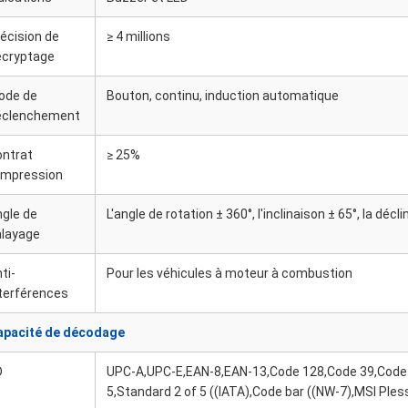
écision de
≥ 4 millions
écryptage
ode de
Bouton, continu, induction automatique
éclenchement
ontrat
≥ 25%
impression
gle de
L'angle de rotation ± 360°, l'inclinaison ± 65°, la décl
alayage
ti-
Pour les véhicules à moteur à combustion
terférences
apacité de décodage
D
UPC-A,UPC-E,EAN-8,EAN-13,Code 128,Code 39,Code 93
5,Standard 2 of 5 ((IATA),Code bar ((NW-7),MSI Ples