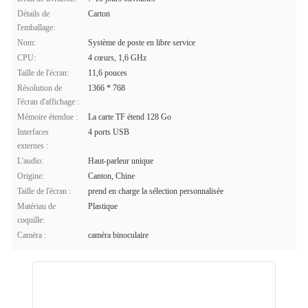
Détails de
Carton
l'emballage:
Nom:
Système de poste en libre service
CPU:
4 cœurs, 1,6 GHz
Taille de l'écran:
11,6 pouces
Résolution de
1366 * 768
l'écran d'affichage :
Mémoire étendue :
La carte TF étend 128 Go
Interfaces
4 ports USB
externes :
L'audio:
Haut-parleur unique
Origine:
Canton, Chine
Taille de l'écran :
prend en charge la sélection personnalisée
Matériau de
Plastique
coquille:
Caméra :
caméra binoculaire