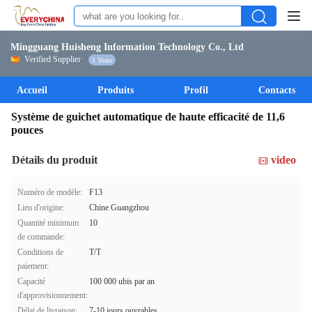
Mingguang Huisheng Information Technology Co., Ltd
Verified Supplier
1 Years
Accueil
Produits
Profil
Contacts
Système de guichet automatique de haute efficacité de 11,6
pouces
Détails du produit
video
Numéro de modèle:
F13
Lieu d'origine:
Chine Guangzhou
Quantité minimum
10
de commande:
Conditions de
T/T
paiement:
Capacité
100 000 ubis par an
d'approvisionnement:
Délai de livraison:
7-10 jours ouvrables