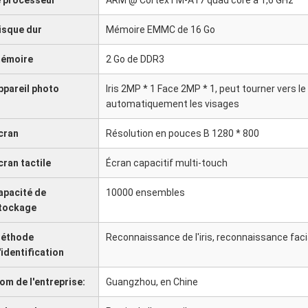
e processeur
ARM @ CortexTM-A17 quad core à 1,6 GHz
isque dur
Mémoire EMMC de 16 Go
émoire
2 Go de DDR3
ppareil photo
Iris 2MP * 1 Face 2MP * 1, peut tourner vers le
automatiquement les visages
cran
Résolution en pouces B 1280 * 800
cran tactile
Écran capacitif multi-touch
apacité de
10000 ensembles
tockage
éthode
Reconnaissance de l'iris, reconnaissance faci
'identification
om de l'entreprise:
Guangzhou, en Chine