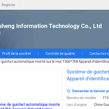
Register
heng Information Technology Co., Ltd
2
Profil de la société
Contrôle de qualité
Contactez 
guichet automatique monté sur le mur 1366*768 Appareil d'identificat
Système de guichet
Appareil d'identific
présence préalable a
Demander le dernier pr
Numéro de modèle :
F15
Lieu d'origine :
Chine Gu