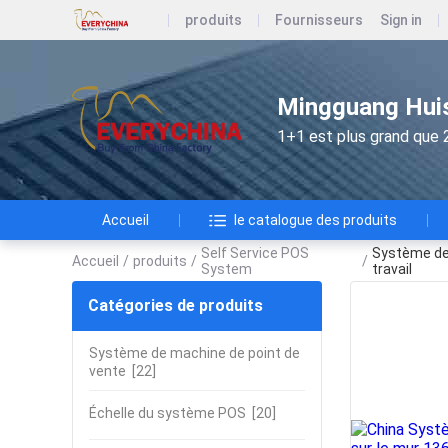
produits
Fournisseurs
Sign in
Mingguang Huis
1+1 est plus grand que 
Accueil
le catalogue des produits
Self Service POS
Système de 
Accueil
/
produits
/
/
System
travail
Catégories de produits
Système de machine de point de
vente
[22]
Échelle du système POS
[20]