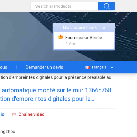
Manufacturer from China
Fournisseur Vérifié
1 Ans
nous
Demander un devis
Français
ion d'empreintes digitales pour la présence préalable au
 automatique monté sur le mur 1366*768
ation d'empreintes digitales pour la
u travail
ix
Chaîne vidéo
angzhou