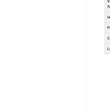
V
f
l
P
C
L