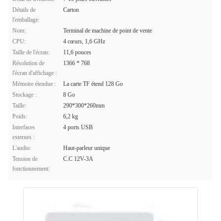
Détails de
Carton
l'emballage:
Nom:
Terminal de machine de point de vente
CPU:
4 cœurs, 1,6 GHz
Taille de l'écran:
11,6 pouces
Résolution de
1366 * 768
l'écran d'affichage :
Mémoire étendue :
La carte TF étend 128 Go
Stockage :
8 Go
Taille:
290*300*260mm
Poids:
6,2 kg
Interfaces
4 ports USB
externes :
L'audio:
Haut-parleur unique
Tension de
C.C 12V-3A
fonctionnement: