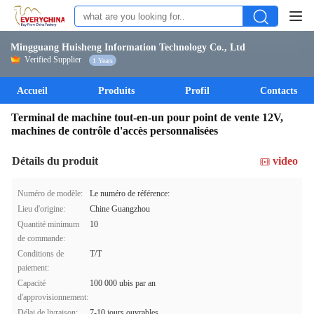
Mingguang Huisheng Information Technology Co., Ltd
Verified Supplier
1 Years
Accueil
Produits
Profil
Contacts
Terminal de machine tout-en-un pour point de vente 12V,
machines de contrôle d'accès personnalisées
Détails du produit
video
Numéro de modèle:
Le numéro de référence:
Lieu d'origine:
Chine Guangzhou
Quantité minimum
10
de commande:
Conditions de
T/T
paiement:
Capacité
100 000 ubis par an
d'approvisionnement:
Délai de livraison:
7-10 jours ouvrables