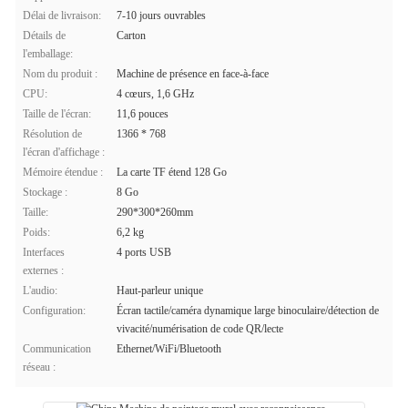
Délai de livraison:
7-10 jours ouvrables
Détails de
Carton
l'emballage:
Nom du produit :
Machine de présence en face-à-face
CPU:
4 cœurs, 1,6 GHz
Taille de l'écran:
11,6 pouces
Résolution de
1366 * 768
l'écran d'affichage :
Mémoire étendue :
La carte TF étend 128 Go
Stockage :
8 Go
Taille:
290*300*260mm
Poids:
6,2 kg
Interfaces
4 ports USB
externes :
L'audio:
Haut-parleur unique
Configuration:
Écran tactile/caméra dynamique large binoculaire/détection de
vivacité/numérisation de code QR/lecte
Communication
Ethernet/WiFi/Bluetooth
réseau :