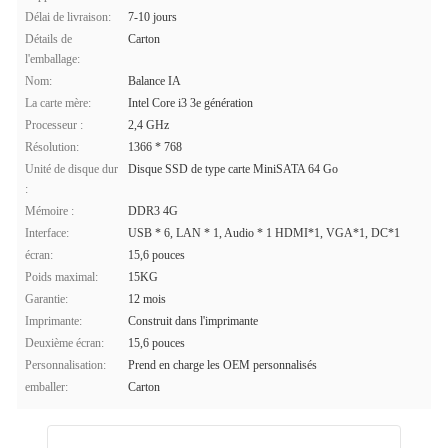
Délai de livraison:
7-10 jours
Détails de
Carton
l'emballage:
Nom:
Balance IA
La carte mère:
Intel Core i3 3e génération
Processeur :
2,4 GHz
Résolution:
1366 * 768
Unité de disque dur
Disque SSD de type carte MiniSATA 64 Go
:
Mémoire :
DDR3 4G
Interface:
USB * 6, LAN * 1, Audio * 1 HDMI*1, VGA*1, DC*1
écran:
15,6 pouces
Poids maximal:
15KG
Garantie:
12 mois
Imprimante:
Construit dans l'imprimante
Deuxième écran:
15,6 pouces
Personnalisation:
Prend en charge les OEM personnalisés
emballer:
Carton