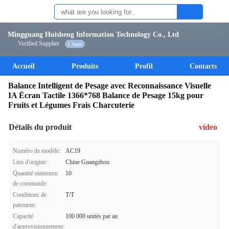
Mingguang Huisheng Information Technology Co., Ltd
Verified Supplier
1 Years
Accueil
Produits
Profil
Contacts
Balance Intelligent de Pesage avec Reconnaissance Visuelle
IA Écran Tactile 1366*768 Balance de Pesage 15kg pour
Fruits et Légumes Frais Charcuterie
Détails du produit
video
Numéro de modèle:
AC19
Lieu d'origine:
Chine Guangzhou
Quantité minimum
10
de commande:
Conditions de
T/T
paiement:
Capacité
100 000 unités par an
d'approvisionnement: