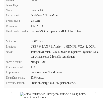
Détails de
Carton
l'emballage:
Nom:
Balance IA
La carte mère:
Intel Core i3 3e génération
Processeur :
2,4 GHz
Résolution:
1366 * 768
Unité de disque dur
Disque SSD de type carte MiniSATA 64 Go
:
Mémoire :
DDR3 4G
Interface:
USB * 6, LAN * 1, Audio * 1 HDMI*1, VGA*1, DC*1
écran:
Tout nouvel écran LCD BOE de 15,6 pouces, système WIN7
par défaut, corps à l'échelle haut de gam
corps d'écaille:
Marque TOP
Poids maximal:
15KG
Imprimante:
Construit dans l'imprimante
Deuxième écran:
15,6 pouces
Personnalisation:
Prend en charge les OEM personnalisés