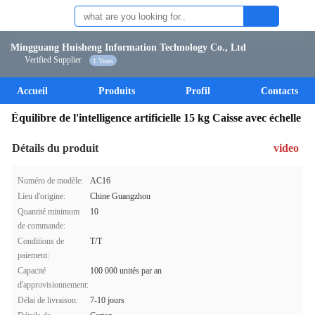
Mingguang Huisheng Information Technology Co., Ltd
Verified Supplier
1 Years
Accueil
Produits
Profil
Contacts
Équilibre de l'intelligence artificielle 15 kg Caisse avec échelle
Détails du produit
video
Numéro de modèle:
AC16
Lieu d'origine:
Chine Guangzhou
Quantité minimum
10
de commande:
Conditions de
T/T
paiement:
Capacité
100 000 unités par an
d'approvisionnement:
Délai de livraison:
7-10 jours