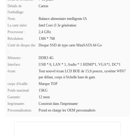
Détails de
Carton
l'emballage:
Nom:
Balance alimentaire intelligente IA
La carte mère:
Intel Core i3 3e génération
Processeur :
2,4 GHz
Résolution:
1366 * 768
Unité de disque dur
Disque SSD de type carte MiniSATA 64 Go
:
Mémoire :
DDR3 4G
Interface:
USB * 6, LAN * 1, Audio * 1 HDMI*1, VGA*1, DC*1
écran:
Tout nouvel écran LCD BOE de 15,6 pouces, système WIN7
par défaut, corps à l'échelle haut de gam
corps d'écaille:
Marque TOP
Poids maximal:
15KG
Garantie:
12 mois
Imprimante:
Construit dans l'imprimante
Personnalisation:
Prend en charge les OEM personnalisés