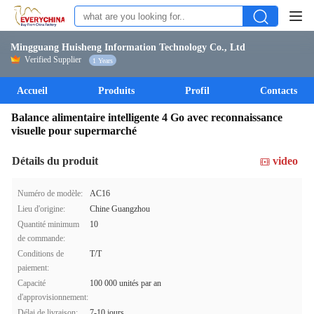
Mingguang Huisheng Information Technology Co., Ltd
Verified Supplier
1 Years
Accueil
Produits
Profil
Contacts
Balance alimentaire intelligente 4 Go avec reconnaissance
visuelle pour supermarché
Détails du produit
video
Numéro de modèle:
AC16
Lieu d'origine:
Chine Guangzhou
Quantité minimum
10
de commande:
Conditions de
T/T
paiement:
Capacité
100 000 unités par an
d'approvisionnement:
Délai de livraison:
7-10 jours