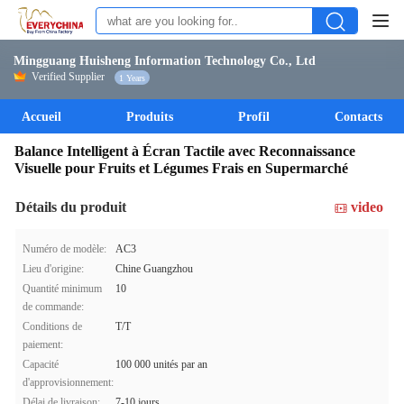
Mingguang Huisheng Information Technology Co., Ltd
Verified Supplier
1 Years
Accueil
Produits
Profil
Contacts
Balance Intelligent à Écran Tactile avec Reconnaissance
Visuelle pour Fruits et Légumes Frais en Supermarché
Détails du produit
video
Numéro de modèle:
AC3
Lieu d'origine:
Chine Guangzhou
Quantité minimum
10
de commande:
Conditions de
T/T
paiement:
Capacité
100 000 unités par an
d'approvisionnement:
Délai de livraison:
7-10 jours