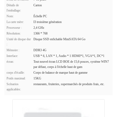
Détails de
Carton
l'emballage:
Nom:
Échelle PC
La carte mère:
I3 troisième génération
Processeur :
2,4 GHz
Résolution:
1366 * 768
Unité de disque dur
Disque SSD enfichable MiniSATA 64 Go
:
Mémoire :
DDR3 4G
Interface:
USB * 6, LAN * 1, Audio * 1 HDMI*1, VGA*1, DC*1
écran:
Tout nouvel écran LCD BOE de 15,6 pouces, système WIN7
par défaut, corps à l'échelle haut de gam
corps d'écaille:
Corps de balance de marque haut de gamme
Poids maximal:
15KG
Scénarios
restaurants, fruiteries, supermarchés de produits frais, etc.
applicables: