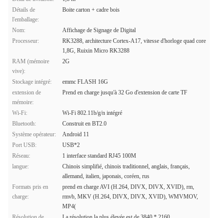
Détails de
Boite carton + cadre bois
l'emballage:
Nom:
Affichage de Signage de Digital
Processeur:
RK3288, architecture Cortex-A17, vitesse d'horloge quad core
1,8G, Ruixin Micro RK3288
RAM (mémoire
2G
vive):
Stockage intégré:
emmc FLASH 16G
extension de
Prend en charge jusqu'à 32 Go d'extension de carte TF
mémoire:
Wi-Fi:
Wi-Fi 802.11b/g/n intégré
Bluetooth:
Construit en BT2.0
Système opérateur:
Android 11
Port USB:
USB*2
Réseau:
1 interface standard RJ45 100M
langue:
Chinois simplifié, chinois traditionnel, anglais, français,
allemand, italien, japonais, coréen, rus
Formats pris en
prend en charge AVI (H.264, DIVX, DIVX, XVID), rm,
charge:
rmvb, MKV (H.264, DIVX, DIVX, XVID), WMVMOV,
MP4(
Résolution de
La résolution la plus élevée est de 3840 * 2160