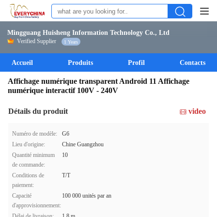
Mingguang Huisheng Information Technology Co., Ltd
Verified Supplier
1 Years
Accueil
Produits
Profil
Contacts
Affichage numérique transparent Android 11 Affichage
numérique interactif 100V - 240V
Détails du produit
video
Numéro de modèle:
G6
Lieu d'origine:
Chine Guangzhou
Quantité minimum
10
de commande:
Conditions de
T/T
paiement:
Capacité
100 000 unités par an
d'approvisionnement:
Délai de livraison:
1,8 m