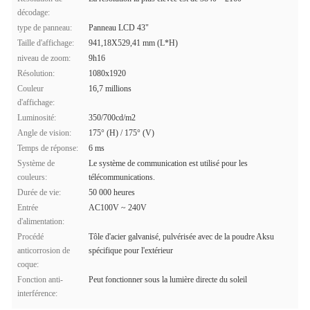
décodage:
type de panneau:
Panneau LCD 43"
Taille d'affichage:
941,18X529,41 mm (L*H)
niveau de zoom:
9h16
Résolution:
1080x1920
Couleur
16,7 millions
d'affichage:
Luminosité:
350/700cd/m2
Angle de vision:
175° (H) / 175° (V)
Temps de réponse:
6 ms
Système de
Le système de communication est utilisé pour les
couleurs:
télécommunications.
Durée de vie:
50 000 heures
Entrée
AC100V ~ 240V
d'alimentation:
Procédé
Tôle d'acier galvanisé, pulvérisée avec de la poudre Aksu
anticorrosion de
spécifique pour l'extérieur
coque:
Fonction anti-
Peut fonctionner sous la lumière directe du soleil
interférence: