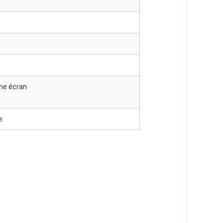
ême écran
e