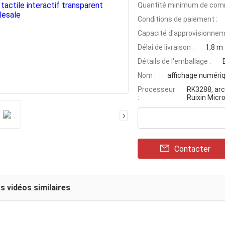
Quantité minimum de com
Conditions de paiement :
Capacité d'approvisionnem
Délai de livraison :
1,8 m
Détails de l'emballage :
Nom :
affichage numéri
Processeur
RK3288, arc
:
Ruixin Micr
Contacter
s vidéos similaires