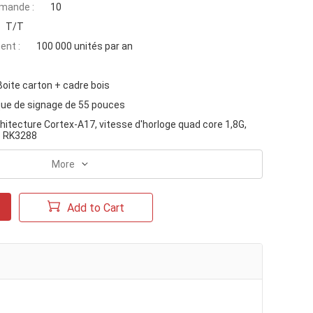
mande :
10
T/T
ent :
100 000 unités par an
Boite carton + cadre bois
que de signage de 55 pouces
hitecture Cortex-A17, vitesse d'horloge quad core 1,8G,
o RK3288
More
Add to Cart