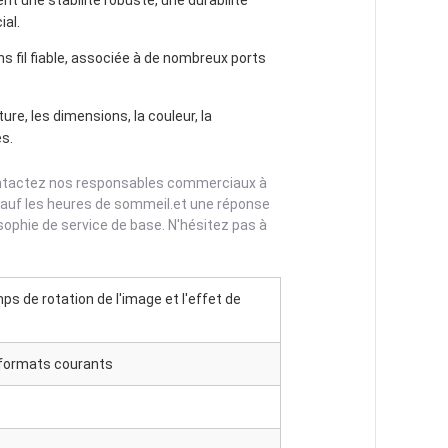
ent une stabilité robuste, une durabilité
al.
s fil fiable, associée à de nombreux ports
e, les dimensions, la couleur, la
es.
ontactez nos responsables commerciaux à
sauf les heures de sommeil.et une réponse
sophie de service de base. N'hésitez pas à
ps de rotation de l'image et l'effet de
s formats courants