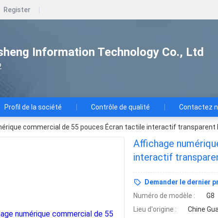
Register
heng Information Technology Co., Ltd
2
Profil de la société
Contrôle de qualité
Contactez 
érique commercial de 55 pouces Écran tactile interactif transparent 
Affichage numériqu
interactif transpare
Demander le dernier pr
Numéro de modèle :
G8
Lieu d'origine :
Chine Gu