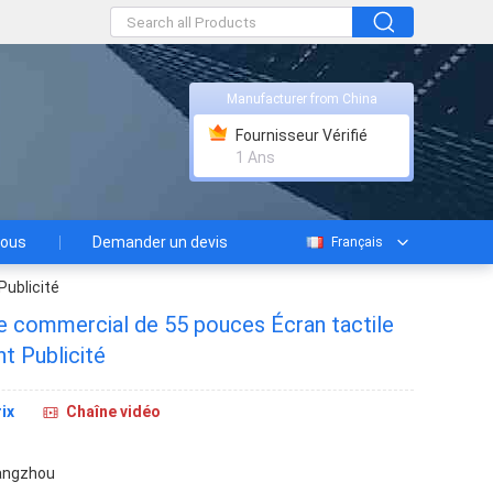
Manufacturer from China
Fournisseur Vérifié
1 Ans
nous
Demander un devis
Français
Publicité
e commercial de 55 pouces Écran tactile
nt Publicité
ix
Chaîne vidéo
angzhou