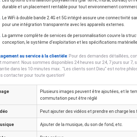
Les options d'installation polyvalentes (par terre, mural, bureau) offr
durable et un placement rentable pour tout environnement commerci
Le WiFi à double bande 2.4G et 5G intégré assure une connectivité san
pour une intégration transparente avec les appareils externes.
La gamme complète de services de personnalisation couvre la structur
conception, le système d'exploitation et les spécifications matériell
agement au service à la clientèle
: Pour des demandes détaillées, c
t moment. Nous sommes disponibles 24 heures sur 24, 7 jours sur 7, 
antie dans les 10 minutes max.. "Les clients sont Dieu" est notre philo
s contacter pour toute question!
mage
Plusieurs images peuvent être ajoutées, et le tem
commutation peut être réglé
idéo
Peut ajouter des vidéos et prendre en charge le
usique
Ajouter de la musique, du son de fond, etc.