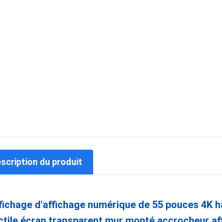
escription du produit
fichage d'affichage numérique de 55 pouces 4K h
ctile écran transparent mur monté accrocheur affi