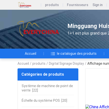
produits
Fournisseurs
Sign in
Mingguang Huis
1+1 est plus grand que 
Accueil
le catalogue des produits
Accueil
/
produits
/
Digital Signage Display
/
Affichage num
Catégories de produits
Système de machine de point de
vente
[22]
Échelle du système POS
[20]