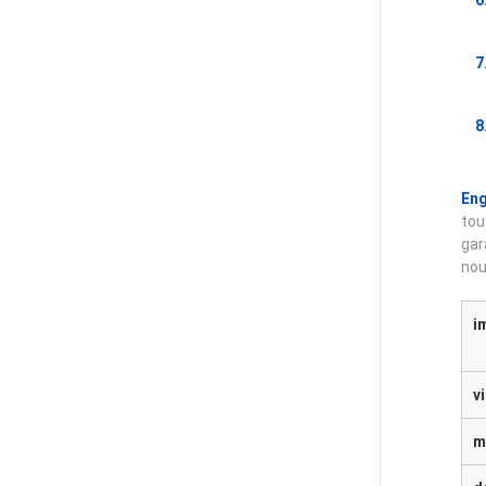
Eng
tou
gar
nou
i
v
m