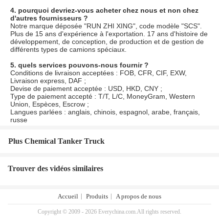
4. pourquoi devriez-vous acheter chez nous et non chez 
d'autres fournisseurs ?
Notre marque déposée "RUN ZHI XING", code modèle "SCS". 
Plus de 15 ans d'expérience à l'exportation. 17 ans d'histoire de 
développement, de conception, de production et de gestion de 
différents types de camions spéciaux.
5. quels services pouvons-nous fournir ?
Conditions de livraison acceptées : FOB, CFR, CIF, EXW, 
Livraison express, DAF ;
Devise de paiement acceptée : USD, HKD, CNY ;
Type de paiement accepté : T/T, L/C, MoneyGram, Western 
Union, Espèces, Escrow ;
Langues parlées : anglais, chinois, espagnol, arabe, français, 
russe
Plus Chemical Tanker Truck
Trouver des vidéos similaires
Accueil
Produits
A propos de nous
Copyright © 2009 - 2026 Everychina.com.All rights reserved.