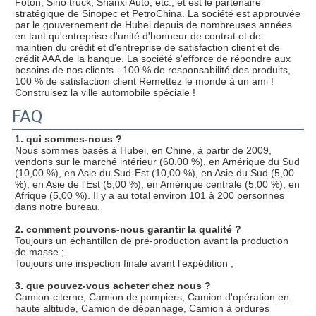
Foton, Sino truck, Shanxi Auto, etc., et est le partenaire 
stratégique de Sinopec et PetroChina. La société est approuvée 
par le gouvernement de Hubei depuis de nombreuses années 
en tant qu'entreprise d'unité d'honneur de contrat et de 
maintien du crédit et d'entreprise de satisfaction client et de 
crédit AAA de la banque. La société s'efforce de répondre aux 
besoins de nos clients - 100 % de responsabilité des produits, 
100 % de satisfaction client Remettez le monde à un ami ! 
Construisez la ville automobile spéciale !
FAQ
1. qui sommes-nous ?
Nous sommes basés à Hubei, en Chine, à partir de 2009, 
vendons sur le marché intérieur (60,00 %), en Amérique du Sud 
(10,00 %), en Asie du Sud-Est (10,00 %), en Asie du Sud (5,00 
%), en Asie de l'Est (5,00 %), en Amérique centrale (5,00 %), en 
Afrique (5,00 %). Il y a au total environ 101 à 200 personnes 
dans notre bureau.
2. comment pouvons-nous garantir la qualité ?
Toujours un échantillon de pré-production avant la production 
de masse ;
Toujours une inspection finale avant l'expédition ;
3. que pouvez-vous acheter chez nous ?
Camion-citerne, Camion de pompiers, Camion d'opération en 
haute altitude, Camion de dépannage, Camion à ordures