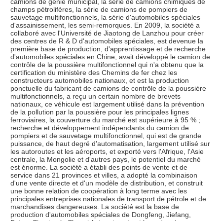
camions de génie municipal, la série de camions chimiques de 
champs pétrolifères, la série de camions de pompiers de 
sauvetage multifonctionnels, la série d'automobiles spéciales 
d'assainissement, les semi-remorques. En 2009, la société a 
collaboré avec l'Université de Jiaotong de Lanzhou pour créer 
des centres de R & D d'automobiles spéciales, est devenue la 
première base de production, d'apprentissage et de recherche 
d'automobiles spéciales en Chine, avait développé le camion de 
contrôle de la poussière multifonctionnel qui n'a obtenu que la 
certification du ministère des Chemins de fer chez les 
constructeurs automobiles nationaux, et est la production 
ponctuelle du fabricant de camions de contrôle de la poussière 
multifonctionnels, a reçu un certain nombre de brevets 
nationaux, ce véhicule est largement utilisé dans la prévention 
de la pollution par la poussière pour les principales lignes 
ferroviaires, la couverture du marché est supérieure à 95 % ; 
recherche et développement indépendants du camion de 
pompiers et de sauvetage multifonctionnel, qui est de grande 
puissance, de haut degré d'automatisation, largement utilisé sur 
les autoroutes et les aéroports, et exporté vers l'Afrique, l'Asie 
centrale, la Mongolie et d'autres pays, le potentiel du marché 
est énorme. La société a établi des points de vente et de 
service dans 21 provinces et villes, a adopté la combinaison 
d'une vente directe et d'un modèle de distribution, et construit 
une bonne relation de coopération à long terme avec les 
principales entreprises nationales de transport de pétrole et de 
marchandises dangereuses. La société est la base de 
production d'automobiles spéciales de Dongfeng, Jiefang, 