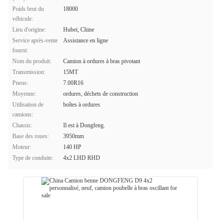
Poids brut du
18000
véhicule:
Lieu d'origine:
Hubei, Chine
Service après-vente
Assistance en ligne
fourni:
Nom du produit:
Camion à ordures à bras pivotant
Transmission:
15MT
Pneus:
7.00R16
Moyenne:
ordures, déchets de construction
Utilisation de
boîtes à ordures
camions:
Chassis:
Il est à Dongfeng.
Base des roues:
3950mm
Moteur:
140 HP
Type de conduite:
4x2 LHD RHD