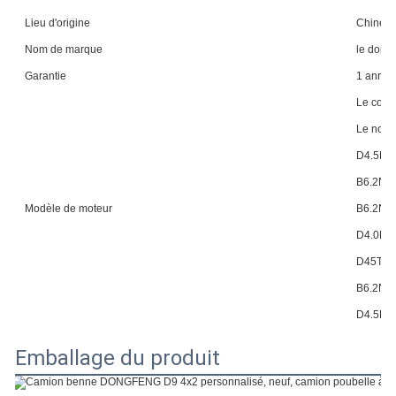
Lieu d'origine
Chine
Nom de marque
le dong
Garantie
1 année
Le code
Le nombr
D4.5NS
B6.2NS
Modèle de moteur
B6.2NS
D4.0NS
D45TCI
B6.2NS
D4.5NS6
Emballage du produit