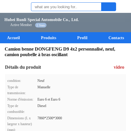
Hubei Runli Special Automobile Co., Ltd.
Active Member
2 Years
Accueil
Produits
Profil
Contacts
Camion benne DONGFENG D9 4x2 personnalisé, neuf,
camion poubelle à bras oscillant
Détails du produit
video
condition:
Neuf
Type de
Manuelle
transmission:
Norme d'émission:
Euro 6 et Euro 6
Type de
Diesel
combustible:
Dimensions (L x
7860*2500*3000
largeur x hauteur)
(mm):