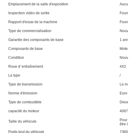
Emplacement de la salle d'exposition
Aucune
Inspection vidéo de sortie
Fournit
Rapport d'essai de la machine
Fournit
Type de commercialisation
Nouveau
Garantie des composants de base
1 année
Composants de base
Moteur, 
Condition
Nouvea
Roue d' entraînement
4X2
Le type
/
Type de transmission
Le man
Norme d'émission
Euro 6
Type de combustible
Diesel
capacité du moteur
4087 à 
Pour le
Taille du véhicule
être le
Poids brut du véhicule
7360