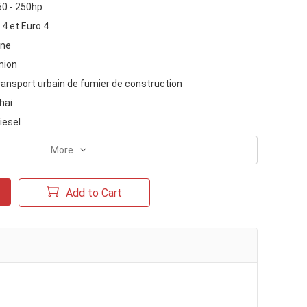
50 - 250hp
 4 et Euro 4
ine
mion
ransport urbain de fumier de construction
hai
iesel
More
Add to Cart