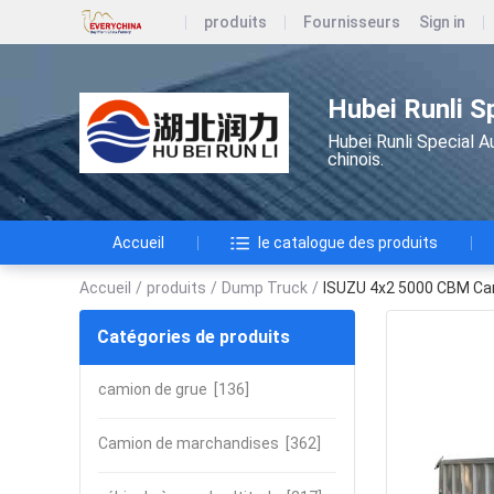
produits
Fournisseurs
Sign in
Hubei Runli S
Hubei Runli Special A
chinois.
Accueil
le catalogue des produits
Accueil
/
produits
/
Dump Truck
/
ISUZU 4x2 5000 CBM Cam
Catégories de produits
camion de grue
[136]
Camion de marchandises
[362]