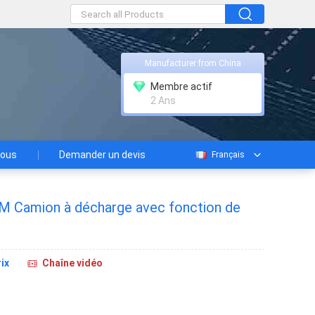
Manufacturer from China
Membre actif
2 Ans
nous
Demander un devis
Français
M Camion à décharge avec fonction de
ix
Chaîne vidéo