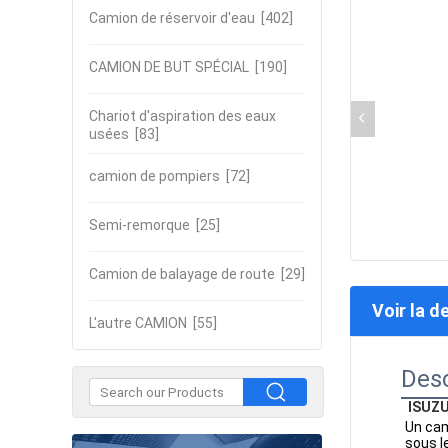
Camion de réservoir d'eau
[402]
CAMION DE BUT SPÉCIAL
[190]
Chariot d'aspiration des eaux
usées
[83]
camion de pompiers
[72]
Semi-remorque
[25]
Camion de balayage de route
[29]
Voir la d
L'autre CAMION
[55]
Desc
 ISUZ
Un cam
sous l