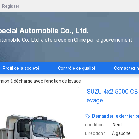
Register
pecial Automobile Co., Ltd.
utomobile Co., Ltd. a été créée en Chine par le gouvernement
Profil de la société
Contrôle de qualité
Contactez 
ion à décharge avec fonction de levage
ISUZU 4x2 5000 CB
levage
Demander le dernier pr
condition :
Neuf
Direction :
À gauche