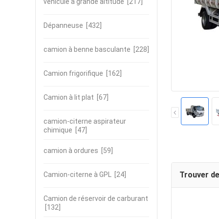
véhicule à grande altitude
[217]
Dépanneuse
[432]
camion à benne basculante
[228]
Camion frigorifique
[162]
Camion à lit plat
[67]
camion-citerne aspirateur
chimique
[47]
camion à ordures
[59]
Trouver de
Camion-citerne à GPL
[24]
Camion de réservoir de carburant
[132]