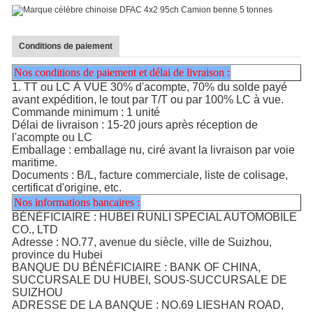
Conditions de paiement
Nos conditions de paiement et délai de livraison :
1. TT ou LC À VUE 30% d'acompte, 70% du solde payé
avant expédition, le tout par T/T ou par 100% LC à vue.
Commande minimum : 1 unité
Délai de livraison : 15-20 jours après réception de
l'acompte ou LC
Emballage : emballage nu, ciré avant la livraison par voie
maritime.
Documents : B/L, facture commerciale, liste de colisage,
certificat d'origine, etc.
Nos informations bancaires :
BÉNÉFICIAIRE : HUBEI RUNLI SPECIAL AUTOMOBILE
CO., LTD
Adresse : NO.77, avenue du siècle, ville de Suizhou,
province du Hubei
BANQUE DU BÉNÉFICIAIRE : BANK OF CHINA,
SUCCURSALE DU HUBEI, SOUS-SUCCURSALE DE
SUIZHOU
ADRESSE DE LA BANQUE : NO.69 LIESHAN ROAD,