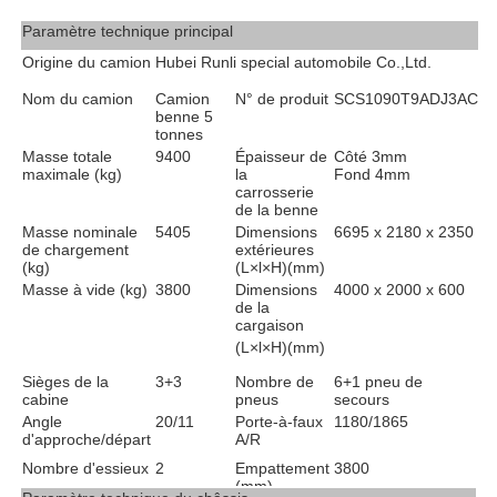
Paramètre technique principal
Origine du camion
Hubei Runli special automobile Co.,Ltd.
Nom du camion
Camion
N° de produit
SCS1090T9ADJ3AC
benne 5
tonnes
Masse totale
9400
Épaisseur de
Côté 3mm
maximale (kg)
la
Fond 4mm
carrosserie
de la benne
Masse nominale
5405
Dimensions
6695 x 2180 x 2350
de chargement
extérieures
(kg)
(L×l×H)(mm)
Masse à vide (kg)
3800
Dimensions
4000 x 2000 x 600
de la
cargaison
(L×l×H)(mm)
Sièges de la
3
+3
Nombre de
6+1 pneu de
cabine
pneus
secours
Angle
20
/1
1
Porte-à-faux
1
180
/
1865
d'approche/départ
A/R
Nombre d'essieux
2
Empattement
3
800
(mm)