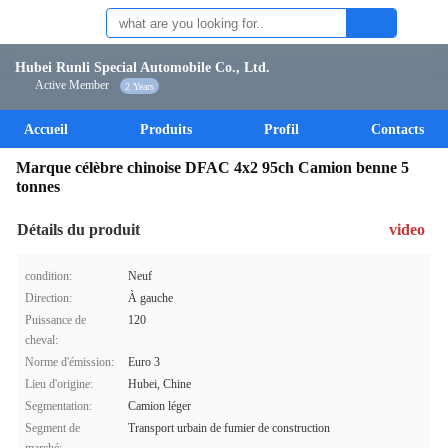
Hubei Runli Special Automobile Co., Ltd.
Active Member
2 Years
Accueil
Produits
Profil
Contacts
Marque célèbre chinoise DFAC 4x2 95ch Camion benne 5
tonnes
Détails du produit
video
condition:
Neuf
Direction:
À gauche
Puissance de
120
cheval:
Norme d'émission:
Euro 3
Lieu d'origine:
Hubei, Chine
Segmentation:
Camion léger
Segment de
Transport urbain de fumier de construction