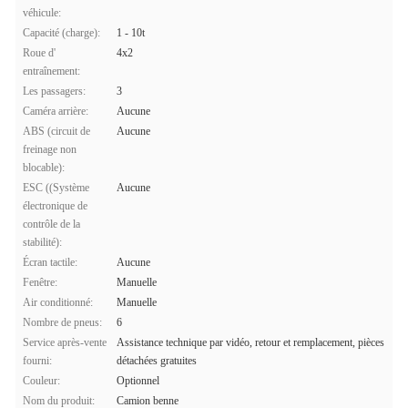
véhicule:
Capacité (charge):
1 - 10t
Roue d'
4x2
entraînement:
Les passagers:
3
Caméra arrière:
Aucune
ABS (circuit de
Aucune
freinage non
blocable):
ESC ((Système
Aucune
électronique de
contrôle de la
stabilité):
Écran tactile:
Aucune
Fenêtre:
Manuelle
Air conditionné:
Manuelle
Nombre de pneus:
6
Service après-vente
Assistance technique par vidéo, retour et remplacement, pièces
fourni:
détachées gratuites
Couleur:
Optionnel
Nom du produit:
Camion benne