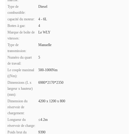
marché:
Type de
Diesel
combustible:
capacité du moteur:
4 - 6L
Bottes à gaz:
4
Marque de boîte de
Le WLY
vitesses:
Type de
Manuelle
transmission:
Numéro du quart
5
de travail:
Le couple maximal
500-1000Nm
((Nm):
Dimensions (L x
6980*2170*2350
largeur x hauteur)
(mm):
Dimension du
4200 x 1200 x 800
réservoir de
chargement:
Longueur du
≤4.2m
réservoir de charge:
Poids brut du
9390