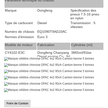
Paramètre technique du châssis
Charge par
2907
/
6493
Vitesse
8
5
essieu (kg)
maximale
Marque
Dongfeng
Spécification des
(km/h)
pneus
7.5-16
pneu
en nylon
Type de carburant
Diesel
Transmission : 5
vitesses
Numéro de châssis
EQ1090T9ADJ3AC
Normes d'émission
Euro 3
Modèle de moteur
Fabrication
Cylindrée (ml)
CY4102-E3C
Dongfeng Chaoyang
3865
ml/
91
kw
Diesel engine Co., ltd
Foire de Canton