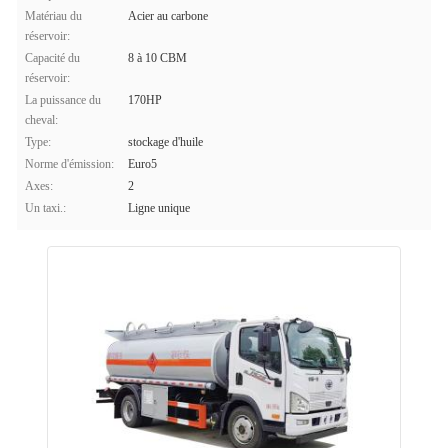
Matériau du
Acier au carbone
réservoir:
Capacité du
8 à 10 CBM
réservoir:
La puissance du
170HP
cheval:
Type:
stockage d'huile
Norme d'émission:
Euro5
Axes:
2
Un taxi.:
Ligne unique