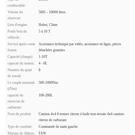
combustible:
Volume du
5001 - 10000 litres
réservoir:
Lieu d'origine:
Hubei, Chine
Poids brut du
5 à 10 T
véhicule:
Service après-vente
Assistance technique par vidéo, assistance en ligne, pièces
fourni:
détachées gratuites
Capacité (charge):
1-10T
capacité du moteur:
4 - 6L
Numéro du quart
8
de travail:
Le couple maximal
500-1000Nm
((Nm):
capacité du
100-200L
réservoir de
carburant:
Nom du produit:
Camion 4x4 6 tonnes citerne à huile tout-terrain 4x4 camion-
citerne de carburant
Type de conduite:
Commande de main gauche
Marque de châssis:
FAW