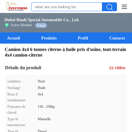
Hubei Runli Special Automobile Co., Ltd.
Active Member
2 Years
Accueil
Produits
Profil
Contacts
Camion 4x4 6 tonnes citerne à huile prix d'usine, tout-terrain
4x4 camion-citerne
Détails du produit
video
condition:
Neuf
Stockage:
Huile
Roue d'
4x4
entraînement:
Puissance de
150 - 250hp
cheval:
Type de
Manuelle
transmission:
Type de
Diesel