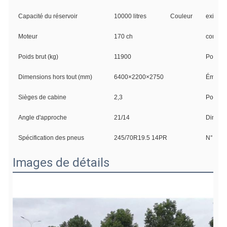
Capacité du réservoir
10000 litres
Couleur
exigenc
Moteur
170 ch
compar
Poids brut (kg)
11900
Poids à
Dimensions hors tout (mm)
6400×2200×2750
Émissio
Sièges de cabine
2,3
Porte-à
Angle d'approche
21/14
Directi
Spécification des pneus
245/70R19.5 14PR
N° de 
Images de détails