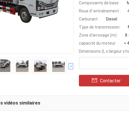
Composants de base :
M
Roue d' entraînement :
Carburant :
Diesel
Type de transmission :
Zone d'arrosage (m) :
8 
capacité du moteur :
< 
Dimensions (L x largeur x h
Contacter
s vidéos similaires