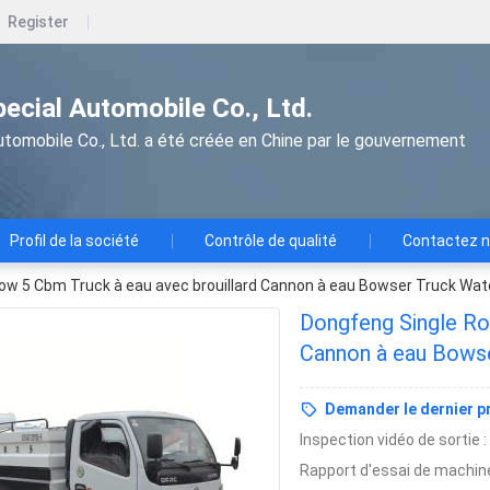
Register
pecial Automobile Co., Ltd.
utomobile Co., Ltd. a été créée en Chine par le gouvernement
Profil de la société
Contrôle de qualité
Contactez 
ow 5 Cbm Truck à eau avec brouillard Cannon à eau Bowser Truck Wa
Dongfeng Single Ro
Cannon à eau Bows
Demander le dernier pr
Inspection vidéo de sortie :
Rapport d'essai de machine