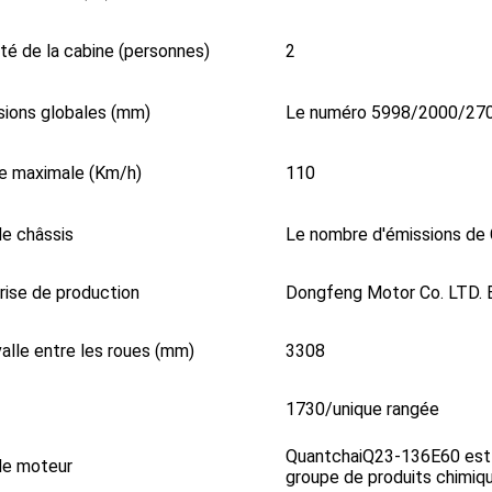
té de la cabine (personnes)
2
ions globales (mm)
Le numéro 5998/2000/270
e maximale (Km/h)
110
e châssis
Le nombre d'émissions de 
rise de production
Dongfeng Motor Co. LTD. E
rvalle entre les roues (mm)
3308
1730/unique rangée
QuantchaiQ23-136E60 est
de moteur
groupe de produits chimiq