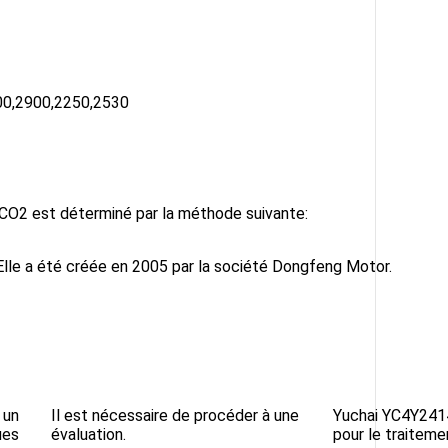
0,2900,2250,2530
CO2 est déterminé par la méthode suivante:
lle a été créée en 2005 par la société Dongfeng Motor.
 un
Il est nécessaire de procéder à une
Yuchai YC4Y24140
ues
évaluation.
pour le traitemen