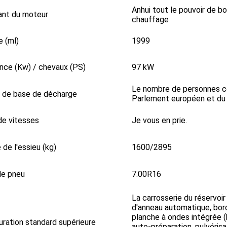
Anhui tout le pouvoir de bo
ant du moteur
chauffage
 (ml)
1999
nce (Kw) / chevaux (PS)
97 kW
Le nombre de personnes co
 de base de décharge
Parlement européen et du 
de vitesses
Je vous en prie.
 de l'essieu (kg)
1600/2895
de pneu
7.00R16
La carrosserie du réservoi
d'anneau automatique, bord
planche à ondes intégrée 
uration standard supérieure
auto-préparation, pulvérisa