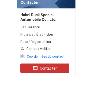
Contacter
Hubei Runli Special
Automobile Co., Ltd.
Ville:
suizhou
Province / État:
hubei
Pays / Région:
china
Contact:
MsKilen
Coordonnées du contact
Contacter