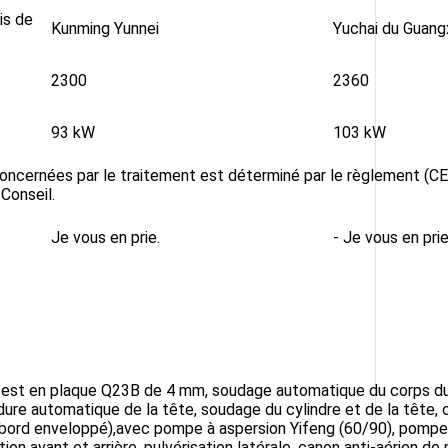
is de
Kunming Yunnei
Yuchai du Guang
2300
2360
93 kW
103 kW
ncernées par le traitement est déterminé par le règlement (C
Conseil.
Je vous en prie.
- Je vous en prie
r est en plaque Q23B de 4 mm, soudage automatique du corps du
ure automatique de la tête, soudage du cylindre et de la tête, ca
(bord enveloppé),avec pompe à aspersion Yifeng (60/90), pompe 
tion avant et arrière, pulvérisation latérale, canon anti-aérien d