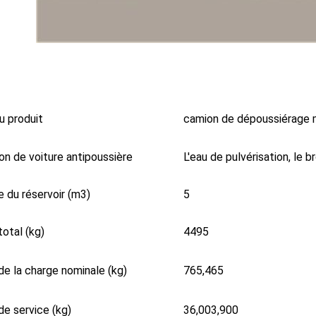
 produit
camion de dépoussiérage m
on de voiture antipoussière
L'eau de pulvérisation, le b
 du réservoir (m3)
5
total (kg)
4495
de la charge nominale (kg)
765,465
de service (kg)
36,003,900