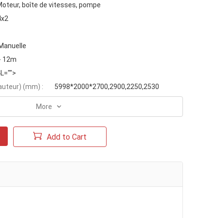
oteur, boîte de vitesses, pompe
4x2
Manuelle
- 12m
4L="">
auteur) (mm) :
5998*2000*2700,2900,2250,2530
More
Add to Cart