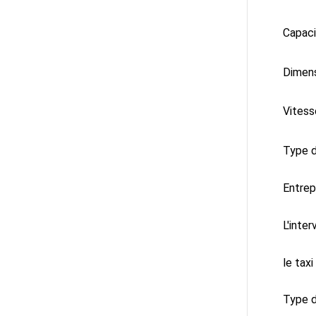
Capaci
Dimens
Vitess
Type d
Entrep
L'inte
le taxi
Type 