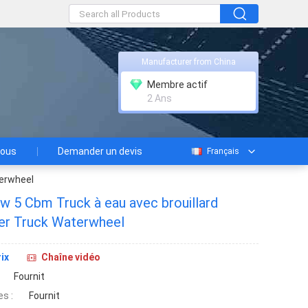
Manufacturer from China
Membre actif
2 Ans
nous
Demander un devis
Français
terwheel
w 5 Cbm Truck à eau avec brouillard
er Truck Waterwheel
ix
Chaîne vidéo
Fournit
s :
Fournit