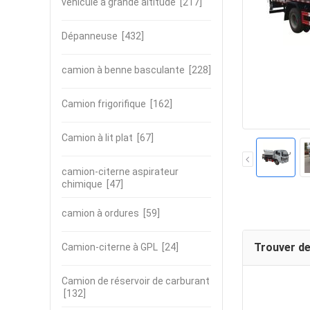
véhicule à grande altitude
[217]
Dépanneuse
[432]
camion à benne basculante
[228]
Camion frigorifique
[162]
Camion à lit plat
[67]
camion-citerne aspirateur
chimique
[47]
camion à ordures
[59]
Trouver de
Camion-citerne à GPL
[24]
Camion de réservoir de carburant
[132]