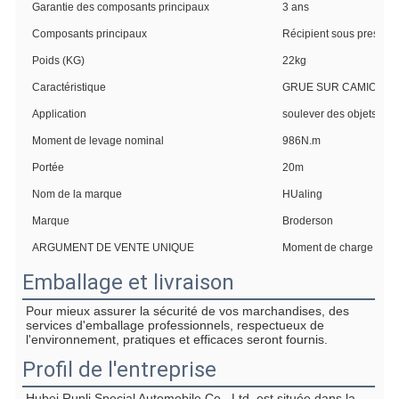
Garantie des composants principaux
3 ans
Composants principaux
Récipient sous pression
Poids (KG)
22kg
Caractéristique
GRUE SUR CAMION
Application
soulever des objets lou
Moment de levage nominal
986N.m
Portée
20m
Nom de la marque
HUaling
Marque
Broderson
ARGUMENT DE VENTE UNIQUE
Moment de charge élev
Emballage et livraison
Pour mieux assurer la sécurité de vos marchandises, des 
services d'emballage professionnels, respectueux de 
l'environnement, pratiques et efficaces seront fournis.
Profil de l'entreprise
Hubei Runli Special Automobile Co., Ltd. est située dans la 