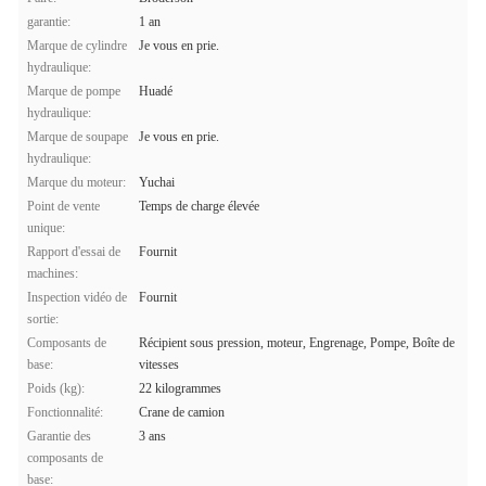
garantie:
1 an
Marque de cylindre
Je vous en prie.
hydraulique:
Marque de pompe
Huadé
hydraulique:
Marque de soupape
Je vous en prie.
hydraulique:
Marque du moteur:
Yuchai
Point de vente
Temps de charge élevée
unique:
Rapport d'essai de
Fournit
machines:
Inspection vidéo de
Fournit
sortie:
Composants de
Récipient sous pression, moteur, Engrenage, Pompe, Boîte de
base:
vitesses
Poids (kg):
22 kilogrammes
Fonctionnalité:
Crane de camion
Garantie des
3 ans
composants de
base: