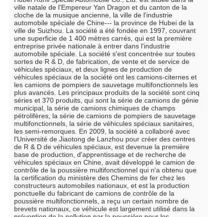
ville natale de l'Empereur Yan Dragon et du canton de la 
cloche de la musique ancienne, la ville de l'industrie 
automobile spéciale de Chine--- la province de Hubei de la 
ville de Suizhou. La société a été fondée en 1997, couvrant 
une superficie de 1 400 mètres carrés, qui est la première 
entreprise privée nationale à entrer dans l'industrie 
automobile spéciale. La société s'est concentrée sur toutes 
sortes de R & D, de fabrication, de vente et de service de 
véhicules spéciaux, et deux lignes de production de 
véhicules spéciaux de la société ont les camions-citernes et 
les camions de pompiers de sauvetage multifonctionnels les 
plus avancés. Les principaux produits de la société sont cinq 
séries et 370 produits, qui sont la série de camions de génie 
municipal, la série de camions chimiques de champs 
pétrolifères, la série de camions de pompiers de sauvetage 
multifonctionnels, la série de véhicules spéciaux sanitaires, 
les semi-remorques. En 2009, la société a collaboré avec 
l'Université de Jiaotong de Lanzhou pour créer des centres 
de R & D de véhicules spéciaux, est devenue la première 
base de production, d'apprentissage et de recherche de 
véhicules spéciaux en Chine, avait développé le camion de 
contrôle de la poussière multifonctionnel qui n'a obtenu que 
la certification du ministère des Chemins de fer chez les 
constructeurs automobiles nationaux, et est la production 
ponctuelle du fabricant de camions de contrôle de la 
poussière multifonctionnels, a reçu un certain nombre de 
brevets nationaux, ce véhicule est largement utilisé dans la 
prévention de la pollution par la poussière pour les 