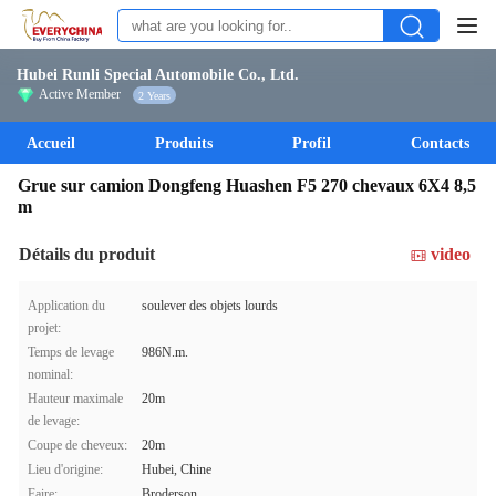
Hubei Runli Special Automobile Co., Ltd.
Active Member
2 Years
Accueil
Produits
Profil
Contacts
Grue sur camion Dongfeng Huashen F5 270 chevaux 6X4 8,5
m
Détails du produit
video
Application du
soulever des objets lourds
projet:
Temps de levage
986N.m.
nominal:
Hauteur maximale
20m
de levage:
Coupe de cheveux:
20m
Lieu d'origine:
Hubei, Chine
Faire:
Broderson