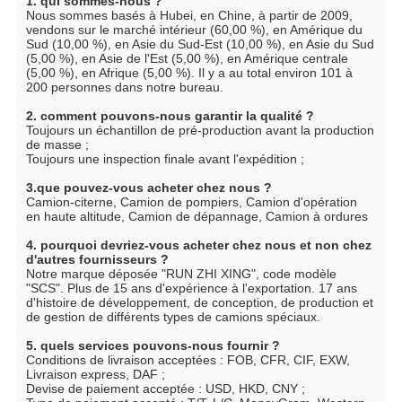
1. qui sommes-nous ?
Nous sommes basés à Hubei, en Chine, à partir de 2009, 
vendons sur le marché intérieur (60,00 %), en Amérique du 
Sud (10,00 %), en Asie du Sud-Est (10,00 %), en Asie du Sud 
(5,00 %), en Asie de l'Est (5,00 %), en Amérique centrale 
(5,00 %), en Afrique (5,00 %). Il y a au total environ 101 à 
200 personnes dans notre bureau.
2. comment pouvons-nous garantir la qualité ?
Toujours un échantillon de pré-production avant la production 
de masse ;
Toujours une inspection finale avant l'expédition ;
3.que pouvez-vous acheter chez nous ?
Camion-citerne, Camion de pompiers, Camion d'opération 
en haute altitude, Camion de dépannage, Camion à ordures
4. pourquoi devriez-vous acheter chez nous et non chez 
d'autres fournisseurs ?
Notre marque déposée "RUN ZHI XING", code modèle 
"SCS". Plus de 15 ans d'expérience à l'exportation. 17 ans 
d'histoire de développement, de conception, de production et 
de gestion de différents types de camions spéciaux.
5. quels services pouvons-nous fournir ?
Conditions de livraison acceptées : FOB, CFR, CIF, EXW, 
Livraison express, DAF ;
Devise de paiement acceptée : USD, HKD, CNY ;