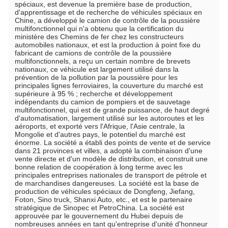
spéciaux, est devenue la première base de production, 
d'apprentissage et de recherche de véhicules spéciaux en 
Chine, a développé le camion de contrôle de la poussière 
multifonctionnel qui n'a obtenu que la certification du 
ministère des Chemins de fer chez les constructeurs 
automobiles nationaux, et est la production à point fixe du 
fabricant de camions de contrôle de la poussière 
multifonctionnels, a reçu un certain nombre de brevets 
nationaux, ce véhicule est largement utilisé dans la 
prévention de la pollution par la poussière pour les 
principales lignes ferroviaires, la couverture du marché est 
supérieure à 95 % ; recherche et développement 
indépendants du camion de pompiers et de sauvetage 
multifonctionnel, qui est de grande puissance, de haut degré 
d'automatisation, largement utilisé sur les autoroutes et les 
aéroports, et exporté vers l'Afrique, l'Asie centrale, la 
Mongolie et d'autres pays, le potentiel du marché est 
énorme. La société a établi des points de vente et de service 
dans 21 provinces et villes, a adopté la combinaison d'une 
vente directe et d'un modèle de distribution, et construit une 
bonne relation de coopération à long terme avec les 
principales entreprises nationales de transport de pétrole et 
de marchandises dangereuses. La société est la base de 
production de véhicules spéciaux de Dongfeng, Jiefang, 
Foton, Sino truck, Shanxi Auto, etc., et est le partenaire 
stratégique de Sinopec et PetroChina. La société est 
approuvée par le gouvernement du Hubei depuis de 
nombreuses années en tant qu'entreprise d'unité d'honneur 