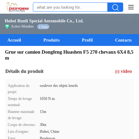
Hubei Runli Special Automobile Co., Ltd.
Active Member
2 Years
Accueil
Produits
Profil
Contacts
Grue sur camion Dongfeng Huashen F5 270 chevaux 6X4 8,5
m
Détails du produit
video
Application du
soulever des objets lourds
projet:
Temps de levage
1050 N.m.
nominal:
Hauteur maximale
15m
de levage:
Coupe de cheveux:
30m
Lieu d'origine:
Hubei, Chine
Faire:
Broderson