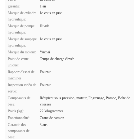
garantie:
1 an
Marque de cylindre
Je vous en prie.
hydraulique:
Marque de pompe
Huadé
hydraulique:
Marque de soupape
Je vous en prie.
hydraulique:
Marque du moteur:
Yuchai
Point de vente
Temps de charge élevée
unique:
Rapport d'essai de
Fournit
machines:
Inspection vidéo de
Fournit
sortie:
Composants de
Récipient sous pression, moteur, Engrenage, Pompe, Boîte de
base:
vitesses
Poids (kg):
22 kilogrammes
Fonctionnalité:
Crane de camion
Garantie des
3 ans
composants de
base: