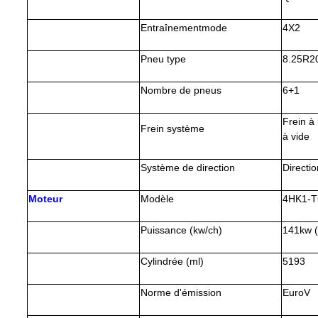
Entraînement
m
ode
4X2
Pneu
type
8.25R2
Nombre de pneus
6+1
Frein à
Frein
système
à vide
Système de direction
Directi
Moteur
Modèle
4
HK1-T
Puissance (kw/ch)
141
kw 
Cylindrée (ml)
5193
Norme d'émission
Euro
V