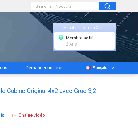
Manufacturer from China
Membre actif
2 Ans
nous
Demander un devis
Français
e Cabine Original 4x2 avec Grue 3,2
ix
Chaîne vidéo