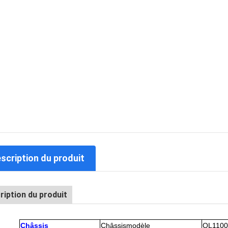
escription du produit
ription du produit
Châssis
Châssis
m
odèle
QL1
10