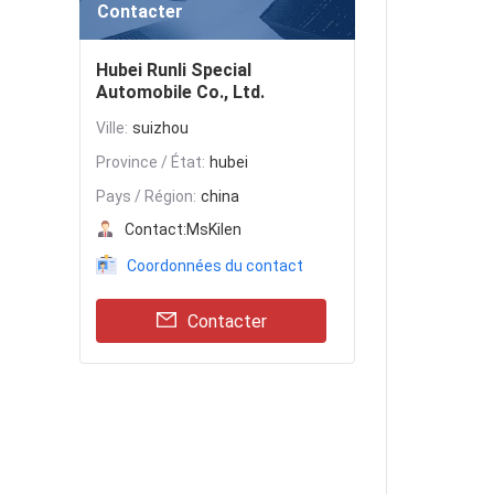
Contacter
Hubei Runli Special
Automobile Co., Ltd.
Ville:
suizhou
Province / État:
hubei
Pays / Région:
china
Contact:
MsKilen
Coordonnées du contact
Contacter