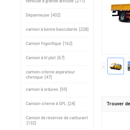
véhicule à grande altitude
[217]
Dépanneuse
[432]
camion à benne basculante
[228]
Camion frigorifique
[162]
Camion à lit plat
[67]
camion-citerne aspirateur
chimique
[47]
camion à ordures
[59]
Trouver de
Camion-citerne à GPL
[24]
Camion de réservoir de carburant
[132]