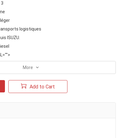
 3
ine
léger
ransports logistiques
uis ISUZU.
iesel
4L="">
More
Add to Cart