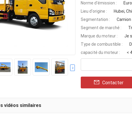
Norme d'émission :
Euro
Lieu d'origine :
Hubei, Ch
Segmentation :
Camion 
Segment de marché :
T
Marque du moteur :
Je s
Type de combustible :
D
capacité du moteur :
< 
Contacter
s vidéos similaires