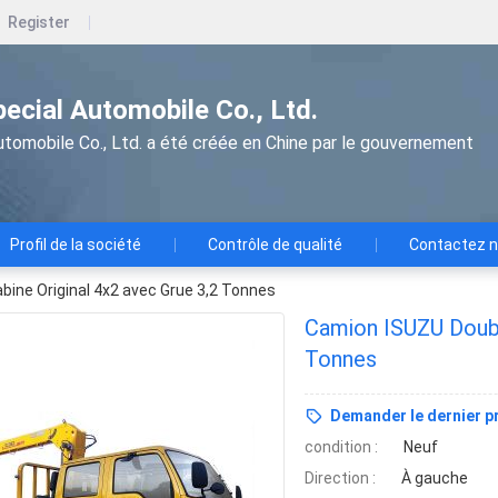
Register
pecial Automobile Co., Ltd.
utomobile Co., Ltd. a été créée en Chine par le gouvernement
Profil de la société
Contrôle de qualité
Contactez 
ine Original 4x2 avec Grue 3,2 Tonnes
Camion ISUZU Doubl
Tonnes
Demander le dernier pr
condition :
Neuf
Direction :
À gauche