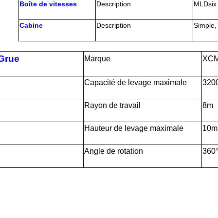
Boîte de vitesses
Description
MLD
six
Cabine
Description
Simple,
Grue
Marque
XC
Capacité de levage maximale
3
2
0
Rayon de travail
8m
Hauteur de levage maximale
10
m
Angle de rotation
360