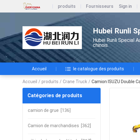
produits
Fournisseurs
Sign in
Hubei Runli S
Hubei Runli Special A
chinois.
Accueil
le catalogue des produits
Accueil
/
produits
/
Crane Truck
/
Camion ISUZU Double Cab
Catégories de produits
camion de grue
[136]
Camion de marchandises
[362]