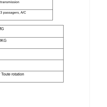
transmission
 3 passagers, A/C
MG
0
KG
°
Toute rotation