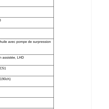
0
 huile avec pompe de surpression
on assistée, LHD
C51
(1
90
ch)