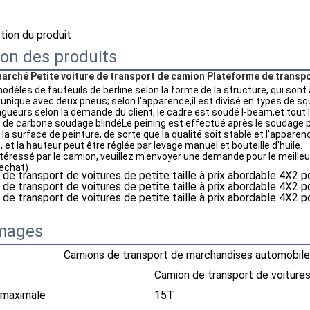
ption du produit
ion des produits
marché Petite voiture de transport de camion Plateforme de transpor
 modèles de fauteuils de berline selon la forme de la structure, qui so
 unique avec deux pneus; selon l'apparence,il est divisé en types de sq
ngueurs selon la demande du client, le cadre est soudé I-beam,et tou
 de carbone soudage blindéLe peining est effectué après le soudage po
la surface de peinture, de sorte que la qualité soit stable et l'apparen
, et la hauteur peut être réglée par levage manuel et bouteille d'huile.
ntéressé par le camion, veuillez m'envoyer une demande pour le meilleur
echat)
Images
Camions de transport de marchandises automobil
Camion de transport de voiture
 maximale
15T