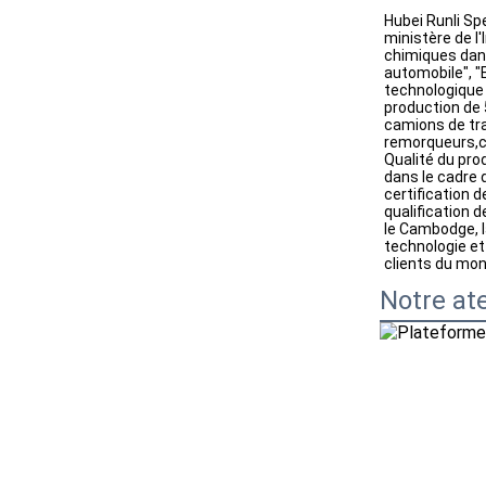
Hubei Runli Spe
ministère de l'
chimiques dang
automobile", "E
technologique 
production de 
camions de tra
remorqueurs,ca
Qualité du pro
dans le cadre d
certification d
qualification d
le Cambodge, la
technologie et
clients du mon
Notre ate