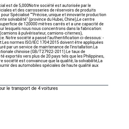
cial est de 5,000Notre société est autorisée par le 
éciales et des carrosseries de réservoirs de produits 
pour Spécialisé ""Précise, unique et innovante production 
te solvabilité" (province du Hubei, Chine),Le centre 
superficie de 120000 mètres carrés et a une capacité de 
sur lesquels nous nous concentrons dans la fabrication: 
amions à pulvérisateur, camions-citernes), 
 Notre société a passé l'authentification ci-dessous: - 
t:Les normes ISO/IEC 1704:2015 doivent être appliquées 
uré par un service de maintenance de l'installation.La 
 nationale chinoise (GB/T27922-2011).Le taux de 
té exportés vers plus de 20 pays tels que les Philippines, 
e société est convaincue que la qualité, la solvabilité,La 
fournir des automobiles spéciales de haute qualité aux 