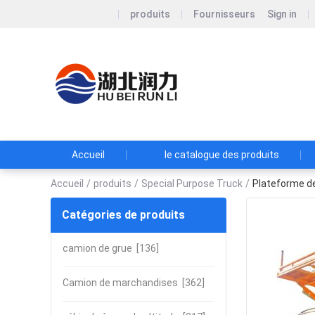
produits
Fournisseurs
Sign in
Hubei Runli S
Hubei Runli Special A
chinois.
Accueil
le catalogue des produits
Accueil
/
produits
/
Special Purpose Truck
/
Plateforme de 
Catégories de produits
camion de grue
[136]
Camion de marchandises
[362]