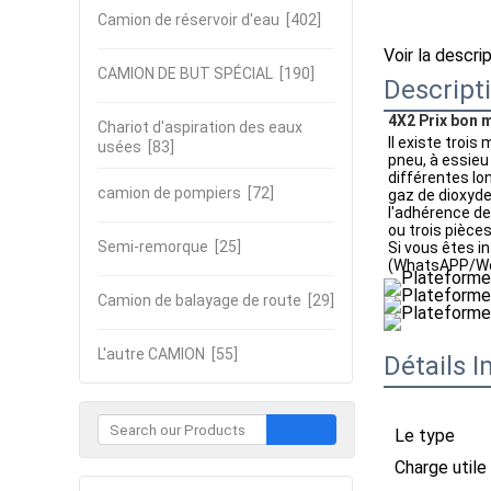
Camion de réservoir d'eau
[402]
Voir la descri
CAMION DE BUT SPÉCIAL
[190]
Descript
4X2 Prix bon 
Chariot d'aspiration des eaux
Il existe trois
usées
[83]
pneu, à essieu
différentes lo
camion de pompiers
[72]
gaz de dioxyde
l'adhérence de 
ou trois pièces
Semi-remorque
[25]
Si vous êtes i
(WhatsAPP/W
Camion de balayage de route
[29]
L'autre CAMION
[55]
Détails 
Le type
Charge utile