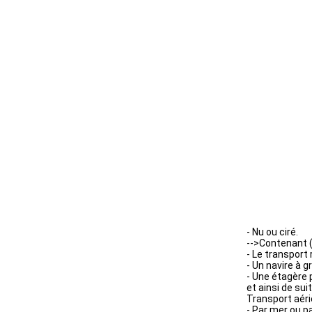
- Nu ou ciré.
-->Contenant (
- Le transport 
- Un navire à 
- Une étagère 
et ainsi de sui
Transport aér
- Par mer ou p