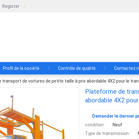
Register
pecial Automobile Co., Ltd.
utomobile Co., Ltd. a été créée en Chine par le gouvernement
Profil de la société
Contrôle de qualité
Contactez 
transport de voitures de petite taille à prix abordable 4X2 pour le tra
Plateforme de transp
abordable 4X2 pour 
Demander le dernier pr
condition :
Neuf
Type de transmission :