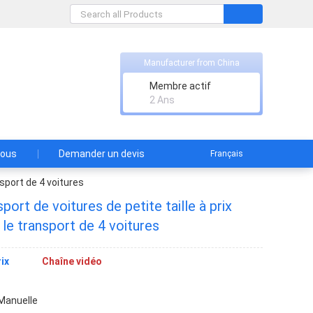
Manufacturer from China
Membre actif
2 Ans
nous
Demander un devis
Français
nsport de 4 voitures
ort de voitures de petite taille à prix
le transport de 4 voitures
ix
Chaîne vidéo
Manuelle