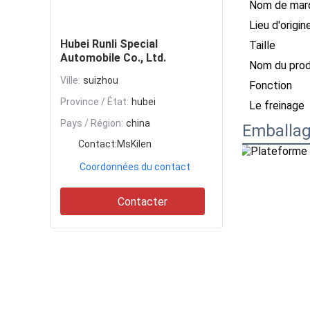
Nom de mar
Contacter
Lieu d'origin
Hubei Runli Special
Taille
Automobile Co., Ltd.
Nom du prod
Ville:
suizhou
Fonction
Province / État:
hubei
Le freinage
Pays / Région:
china
Emballag
Contact:
MsKilen
Coordonnées du contact
Contacter