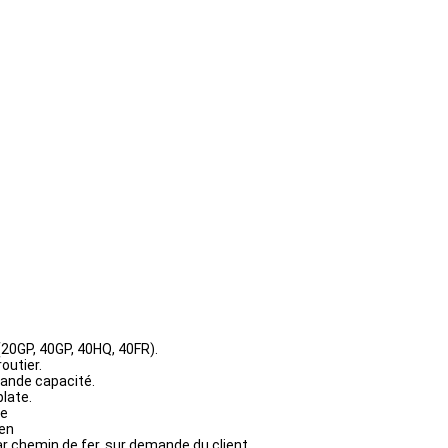
20GP, 40GP, 40HQ, 40FR).
routier.
grande capacité.
plate.
te
ien
ar chemin de fer, sur demande du client.