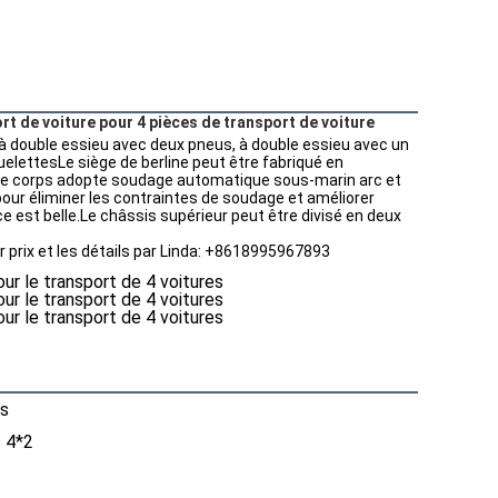
t de voiture pour 4 pièces de transport de voiture
nt à double essieu avec deux pneus, à double essieu avec un 
uelettesLe siège de berline peut être fabriqué en 
t le corps adopte soudage automatique sous-marin arc et 
ur éliminer les contraintes de soudage et améliorer 
ce est belle.Le châssis supérieur peut être divisé en deux 
 prix et les détails par Linda: +8618995967893 
es
s 4*2