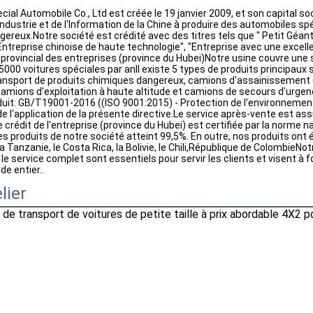
cial Automobile Co., Ltd est créée le 19 janvier 2009, et son capital so
Industrie et de l'Information de la Chine à produire des automobiles sp
ereux.Notre société est crédité avec des titres tels que " Petit Géant 
ntreprise chinoise de haute technologie", "Entreprise avec une excellen
provincial des entreprises (province du Hubei)Notre usine couvre une 
5000 voitures spéciales par anIl existe 5 types de produits principaux 
nsport de produits chimiques dangereux, camions d'assainissement (c
mions d'exploitation à haute altitude et camions de secours d'urgence.
duit: GB/T19001-2016 ((ISO 9001:2015) - Protection de l'environnemen
e l'application de la présente directive.Le service après-vente est ass
e crédit de l'entreprise (province du Hubei) est certifiée par la norme
es produits de notre société atteint 99,5%. En outre, nos produits ont é
 Tanzanie, le Costa Rica, la Bolivie, le Chili,République de ColombieNotr
 le service complet sont essentiels pour servir les clients et visent à 
de entier..
lier