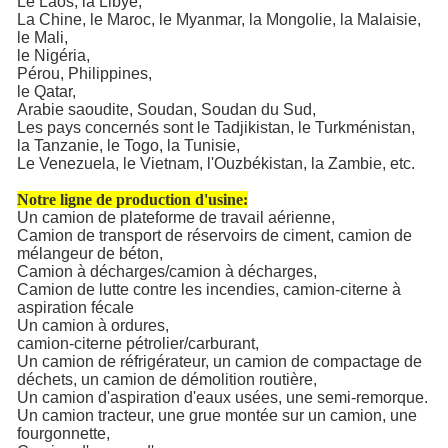
Le Laos, la Libye,
La Chine, le Maroc, le Myanmar, la Mongolie, la Malaisie,
le Mali,
le Nigéria,
Pérou, Philippines,
le Qatar,
Arabie saoudite, Soudan, Soudan du Sud,
Les pays concernés sont le Tadjikistan, le Turkménistan,
la Tanzanie, le Togo, la Tunisie,
Le Venezuela, le Vietnam, l'Ouzbékistan, la Zambie, etc.
Notre ligne de production d'usine:
Un camion de plateforme de travail aérienne,
Camion de transport de réservoirs de ciment, camion de
mélangeur de béton,
Camion à décharges/camion à décharges,
Camion de lutte contre les incendies, camion-citerne à
aspiration fécale
Un camion à ordures,
camion-citerne pétrolier/carburant,
Un camion de réfrigérateur, un camion de compactage de
déchets, un camion de démolition routière,
Un camion d'aspiration d'eaux usées, une semi-remorque.
Un camion tracteur, une grue montée sur un camion, une
fourgonnette,