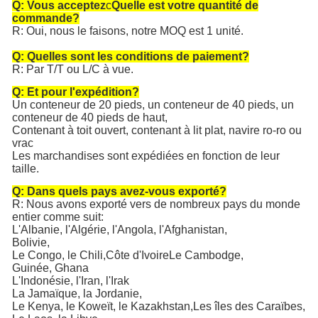
Q: Vous acceptez
c
Quelle est votre quantité de
commande?
R: Oui, nous le faisons, notre MOQ est 1 unité.
Q: Quelles sont les conditions de paiement?
R: Par T/T ou L/C à vue.
Q: Et pour l'expédition?
Un conteneur de 20 pieds, un conteneur de 40 pieds, un
conteneur de 40 pieds de haut,
Contenant à toit ouvert, contenant à lit plat, navire ro-ro ou
vrac
Les marchandises sont expédiées en fonction de leur
taille.
Q: Dans quels pays avez-vous exporté?
R: Nous avons exporté vers de nombreux pays du monde
entier comme suit:
L'Albanie, l'Algérie, l'Angola, l'Afghanistan,
Bolivie
,
Le Congo, le Chili,
Côte d'Ivoire
Le Cambodge,
Guinée, Ghana
L'Indonésie, l'Iran, l'Irak
La Jamaïque, la Jordanie,
Le Kenya, le Koweït, le Kazakhstan,
Les îles des Caraïbes
,