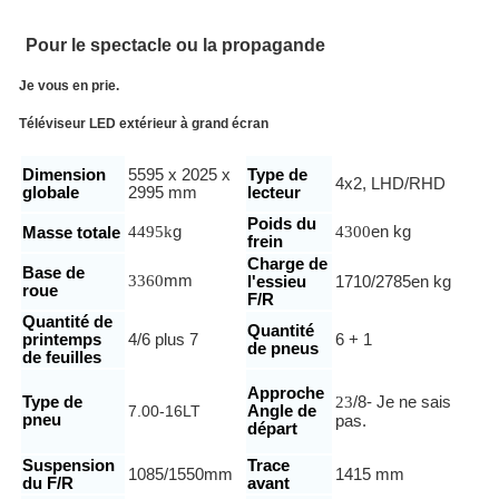
Pour le spectacle ou la propagande
Je vous en prie.
Téléviseur LED extérieur à grand écran
Dimension
5595 x 2025 x
Type de
4x2, LHD/RHD
globale
2995 mm
lecteur
Poids du
4495k
g
4300
en kg
Masse totale
frein
Charge de
Base de
3360
mm
l'essieu
1710/2785
en kg
roue
F/R
Quantité de
Quantité
printemps
4/6 plus 7
6 + 1
de pneus
de feuilles
Approche
Type de
23
/8
- Je ne sais
7.00-16LT
Angle de
pneu
pas.
départ
Suspension
Trace
1085/1550
mm
1415 mm
du F/R
avant