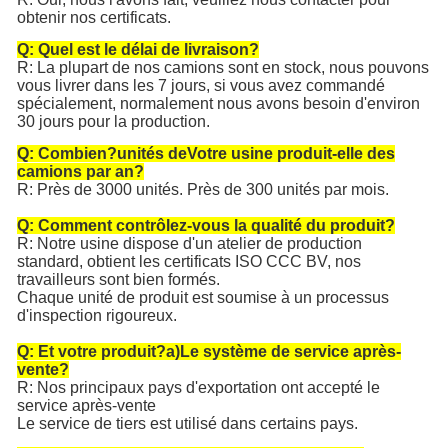
obtenir nos certificats.
Q: Quel est le délai de livraison?
R: La plupart de nos camions sont en stock, nous pouvons
vous livrer dans les 7 jours, si vous avez commandé
spécialement, normalement nous avons besoin d'environ
30 jours pour la production.
Q: Combien?
unités de
Votre usine produit-elle des
camions par an?
R: Près de 3000 unités. Près de 300 unités par mois.
Q: Comment contrôlez-vous la qualité du produit?
R: Notre usine dispose d'un atelier de production
standard, obtient les certificats ISO CCC BV, nos
travailleurs sont bien formés.
Chaque unité de produit est soumise à un processus
d'inspection rigoureux.
Q: Et votre produit?
a)
Le système de service après-
vente?
R: Nos principaux pays d'exportation ont accepté le
service après-vente
Le service de tiers est utilisé dans certains pays.