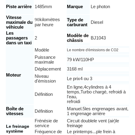
Piste arrière
1485
mm
Marque
Le photon
Vitesse
90
kilomètres
Type de
maximale du
Diesel
par heure
carburant
véhicule
Les
Modèle de
passagers
2
BJ1043
châssis
dans un taxi
Modèle
Le nombre d'émissions de CO2
Puissance
79 kW/110
HP
maximale
Déplacement
3168 ml
Moteur
Niveau
Le prix
4 ou 3
d'émission
En ligne
,
4
cylindres à 4
temps,
Turbo chargé, refroidi à
Définition
l'eau,
refroidi
Boîte de
Manuel.
5
les engrenages avant,
Définition
vitesses
1 engrenage arrière
Frénésie de
Circuit double
le vent (air)
le
service
freinage
Le freinage
système
Fréquence de
Le printemps...
p
le frein à