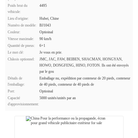
Poids brut du
4495
véhicule:
Lieu d'origine:
Hubei, Chine
Numéro de modèle:
BJ1043
Couleur:
Optioinal
Vitesse maximale:
90 km/h
Quantité de pneus:
6+1
Le mot clé:
Je vous en prie.
Châssis optionnel:
JMC, JAC, FAW, BEIBEN, SHACMAN, HONGYAN,
HOWO, DONGFENG, HINO, FOTON. Ils ont été envoyés
par le gou
Détails de
Emballage nu, expédition par conteneur de 20 pieds, conteneur
l'emballage:
de 40 pieds, conteneur de 40 pieds de
Port:
Optioinal
Capacité
5000 unités/unités par an
d'approvisionnement: