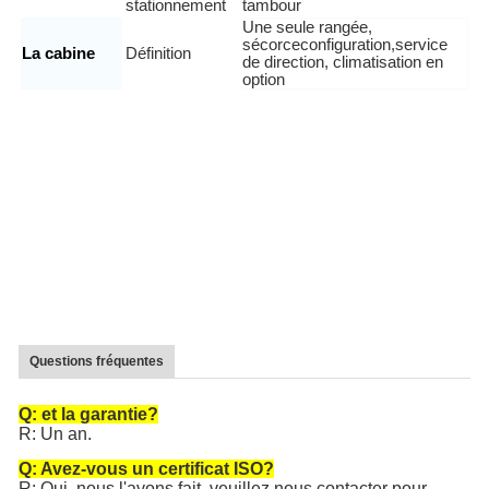
stationnement
tambour
Une seule rangée,
s
écorce
configuration
,service
La cabine
Définition
de direction, climatisation en
option
Questions fréquentes
Q: et la garantie?
R: Un an.
Q: Avez-vous un certificat ISO?
R: Oui, nous l'avons fait, veuillez nous contacter pour