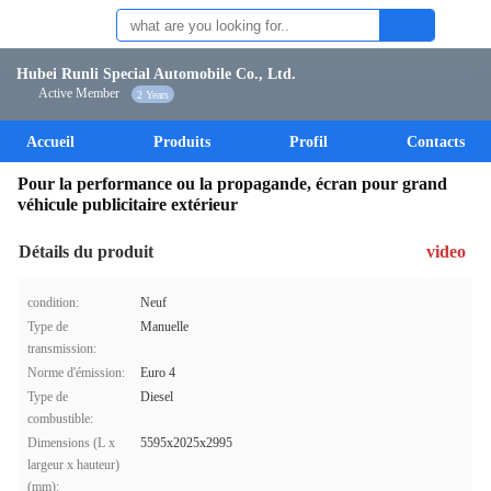
Hubei Runli Special Automobile Co., Ltd.
Active Member
2 Years
Accueil
Produits
Profil
Contacts
Pour la performance ou la propagande, écran pour grand
véhicule publicitaire extérieur
Détails du produit
video
condition:
Neuf
Type de
Manuelle
transmission:
Norme d'émission:
Euro 4
Type de
Diesel
combustible:
Dimensions (L x
5595x2025x2995
largeur x hauteur)
(mm):