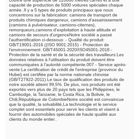
couvre une superficie de 120000 mètres carrés et a une 
capacité de production de 5000 voitures spéciales chaque 
année..Il y a 5 types de produits principaux que nous 
concentrons sur la fabrication: camions de transport de 
produits chimiques dangereux, camions d'assainissement 
(camions à pulvérisateur, camions-citernes), 
remorqueurs,camions d'exploitation à haute altitude et 
camions de secours d'urgenceNotre société a passé 
l'authentification ci-dessous: - Qualité du produit: 
GB/T19001-2016 ((ISO 9001:2015) - Protection de 
l'environnement: GB/T45001-2020/ISO45001-2018 - 
Protection de la santé et de la sécurité des travailleurs:Les 
données relatives à l'utilisation du produit doivent être 
communiquées à l'autorité compétente.007 - Service après-
vente:La certification de crédit de l'entreprise (province du 
Hubei) est certifiée par la norme nationale chinoise 
(GB/T27922-2011).Le taux de qualification des produits de 
notre société atteint 99,5%. De plus, nos produits ont été 
exportés vers plus de 20 pays tels que les Philippines, le 
Cambodge, la Tanzanie, le Costa Rica, la Bolivie, le 
Chili,République de ColombieNotre société est convaincue 
que la qualité, la solvabilité,La technologie et le service 
complet sont essentiels pour servir les clients et visent à 
fournir des automobiles spéciales de haute qualité aux 
clients du monde entier..