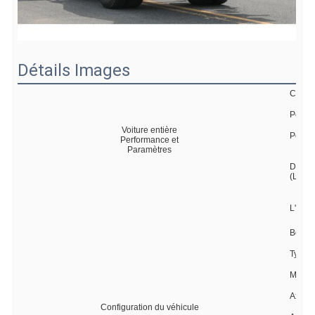
Détails Images
Chass
Poids 
Voiture entière
Poids 
Performance et
Paramètres
Dimens
(L*B*
L'emb
Boîte 
Type d
Mécan
Axe av
Configuration du véhicule