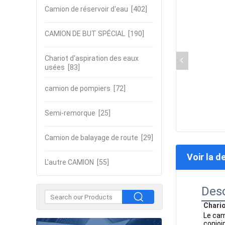
Camion de réservoir d'eau
[402]
CAMION DE BUT SPÉCIAL
[190]
Chariot d'aspiration des eaux
usées
[83]
camion de pompiers
[72]
Semi-remorque
[25]
Camion de balayage de route
[29]
Voir la d
L'autre CAMION
[55]
Desc
Chario
Le cam
conjoi