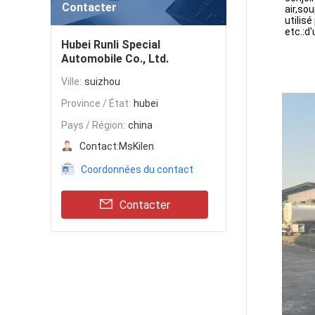
Contacter
air,so
utilis
etc.:d
Hubei Runli Special
Automobile Co., Ltd.
Ville:
suizhou
Province / État:
hubei
Pays / Région:
china
Contact:
MsKilen
Coordonnées du contact
Contacter