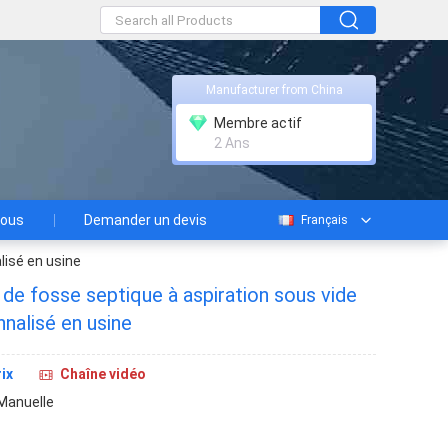
Manufacturer from China
Membre actif
2 Ans
nous
Demander un devis
Français
lisé en usine
 de fosse septique à aspiration sous vide
alisé en usine
ix
Chaîne vidéo
Manuelle