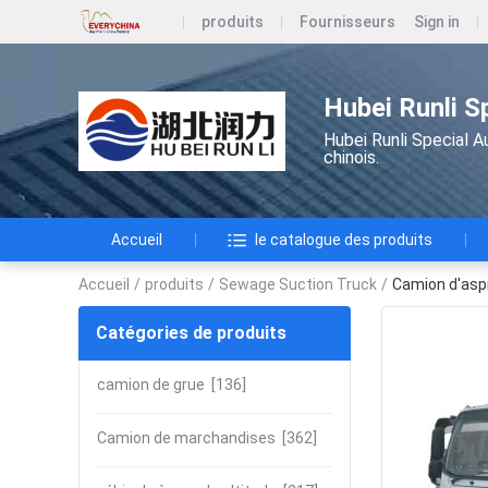
produits
Fournisseurs
Sign in
Hubei Runli S
Hubei Runli Special A
chinois.
Accueil
le catalogue des produits
Accueil
/
produits
/
Sewage Suction Truck
/
Camion d'aspi
Catégories de produits
camion de grue
[136]
Camion de marchandises
[362]