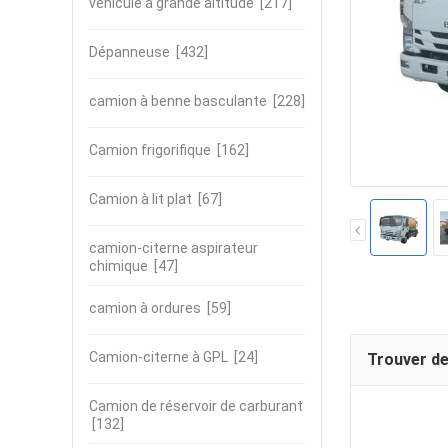
véhicule à grande altitude
[217]
Dépanneuse
[432]
camion à benne basculante
[228]
Camion frigorifique
[162]
Camion à lit plat
[67]
camion-citerne aspirateur
chimique
[47]
camion à ordures
[59]
Camion-citerne à GPL
[24]
Trouver de
Camion de réservoir de carburant
[132]