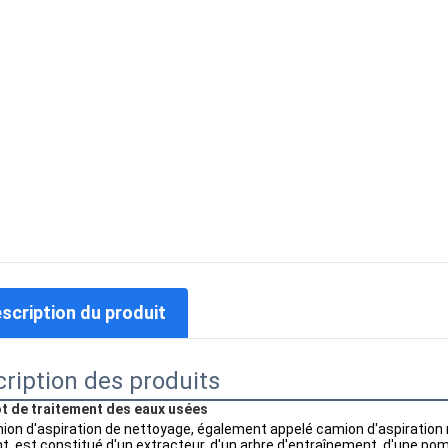
escription du produit
ription des produits
t de traitement des eaux usées
ion d'aspiration de nettoyage, également appelé camion d'aspiration 
nt, est constitué d'un extracteur, d'un arbre d'entraînement, d'une po