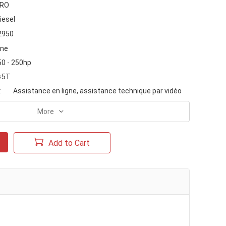
URO
iesel
2950
ine
50 - 250hp
≤5T
:
Assistance en ligne, assistance technique par vidéo
More
Add to Cart