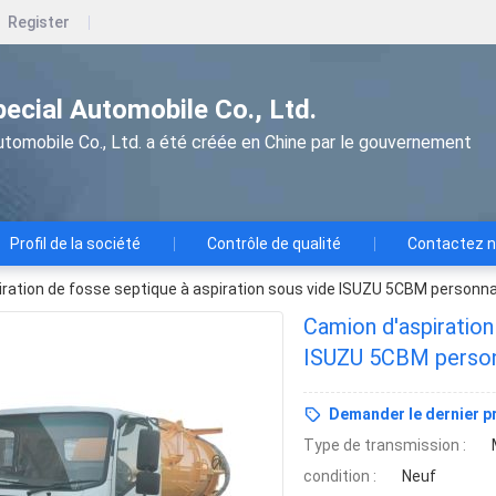
Register
pecial Automobile Co., Ltd.
utomobile Co., Ltd. a été créée en Chine par le gouvernement
Profil de la société
Contrôle de qualité
Contactez 
ration de fosse septique à aspiration sous vide ISUZU 5CBM personna
Camion d'aspiration
ISUZU 5CBM personn
Demander le dernier pr
Type de transmission :
condition :
Neuf