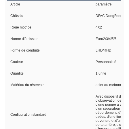
Article
paramètre
Châssis
DFAC DongFeng
Roue motrice
4X2
Norme d'émission
Euro2/3/4/5/6
Forme de conduite
LHD/RHD
Couleur
Personnalisé
Quantité
1 unité
Matériau du réservoir
acier au carbone de 
Avec dispositif de la
d'observation des ea
d'une pompe à vide, 
d'un séparateur huile
débordement, d'un tu
Configuration standard
usées, d'une tige de 
ouverture et d'une fe
porte arrière, d'un 
d'inversion multivoies