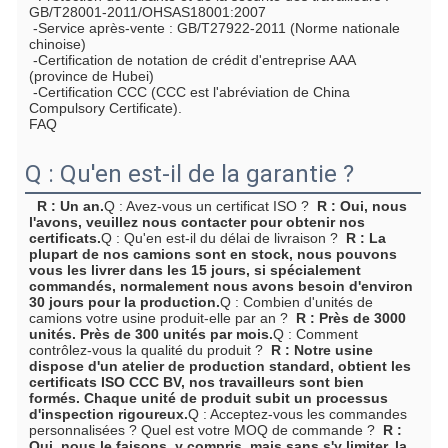
GB/T28001-2011/OHSAS18001:2007
 -Service après-vente : GB/T27922-2011 (Norme nationale 
chinoise)
 -Certification de notation de crédit d'entreprise AAA 
(province de Hubei)
 -Certification CCC (CCC est l'abréviation de China 
Compulsory Certificate).
FAQ
Q : Qu'en est-il de la garantie ?
  R : Un an.
Q : Avez-vous un certificat ISO ?
  R : Oui, nous 
l'avons, veuillez nous contacter pour obtenir nos 
certificats.
Q : Qu'en est-il du délai de livraison ?
  R : La 
plupart de nos camions sont en stock, nous pouvons 
vous les livrer dans les 15 jours, si spécialement 
commandés, normalement nous avons besoin d'environ 
30 jours pour la production.
Q : Combien d'unités de 
camions votre usine produit-elle par an ?
  R : Près de 3000 
unités. Près de 300 unités par mois.
Q : Comment 
contrôlez-vous la qualité du produit ?
  R : Notre usine 
dispose d'un atelier de production standard, obtient les 
certificats ISO CCC BV, nos travailleurs sont bien 
formés. Chaque unité de produit subit un processus 
d'inspection rigoureux.
Q : Acceptez-vous les commandes 
personnalisées ? Quel est votre MOQ de commande ?
  R : 
Oui, nous le faisons, y compris, mais sans s'y limiter, la 