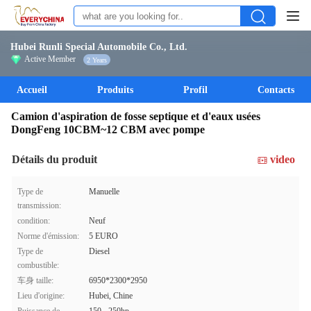
Hubei Runli Special Automobile Co., Ltd.
Active Member
2 Years
Accueil
Produits
Profil
Contacts
Camion d'aspiration de fosse septique et d'eaux usées
DongFeng 10CBM~12 CBM avec pompe
Détails du produit
video
Type de
Manuelle
transmission:
condition:
Neuf
Norme d'émission:
5 EURO
Type de
Diesel
combustible:
车身 taille:
6950*2300*2950
Lieu d'origine:
Hubei, Chine