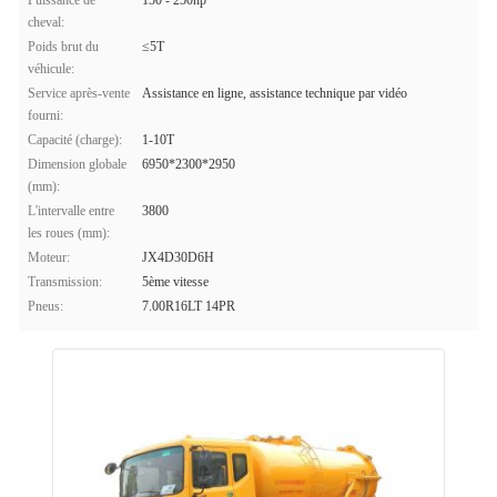
Puissance de
150 - 250hp
cheval:
Poids brut du
≤5T
véhicule:
Service après-vente
Assistance en ligne, assistance technique par vidéo
fourni:
Capacité (charge):
1-10T
Dimension globale
6950*2300*2950
(mm):
L'intervalle entre
3800
les roues (mm):
Moteur:
JX4D30D6H
Transmission:
5ème vitesse
Pneus:
7.00R16LT 14PR