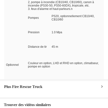
2, pompe à incendie (CB10/40, CB10/60), canon à
incendie (PS30-50, PS50-60DX), tropicale, etc.
3. feux d'alarme et haut-parleurs.n
PS20, optionnellement CB10/40,
Pompes
CB10/60
Pression
1.0 Mpa
Distance de tir
45 m
Couleur en option, LHD et RHD en option, climatiseur,
Optionnel
pompe en option
Plus Fire Rescue Truck
Trouver des vidéos similaires