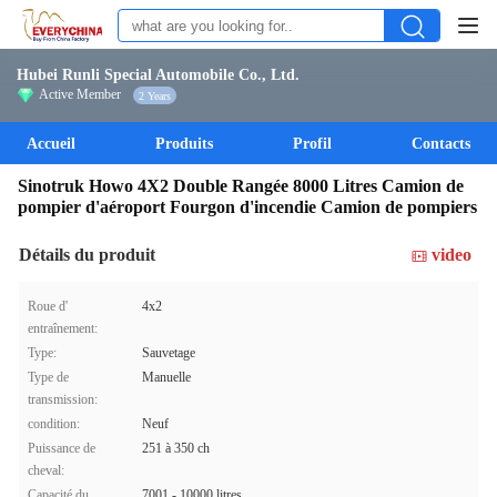
Hubei Runli Special Automobile Co., Ltd.
Active Member
2 Years
Accueil
Produits
Profil
Contacts
Sinotruk Howo 4X2 Double Rangée 8000 Litres Camion de
pompier d'aéroport Fourgon d'incendie Camion de pompiers
Détails du produit
video
Roue d'
4x2
entraînement:
Type:
Sauvetage
Type de
Manuelle
transmission:
condition:
Neuf
Puissance de
251 à 350 ch
cheval:
Capacité du
7001 - 10000 litres