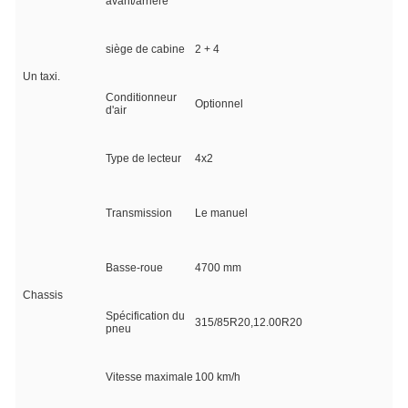
avant/arrière
siège de cabine
2 + 4
Un taxi.
Conditionneur
Optionnel
d'air
Type de lecteur
4x2
Transmission
Le manuel
Basse-roue
4700 mm
Chassis
Spécification du
315/85R20,12.00R20
pneu
Vitesse maximale
100 km/h