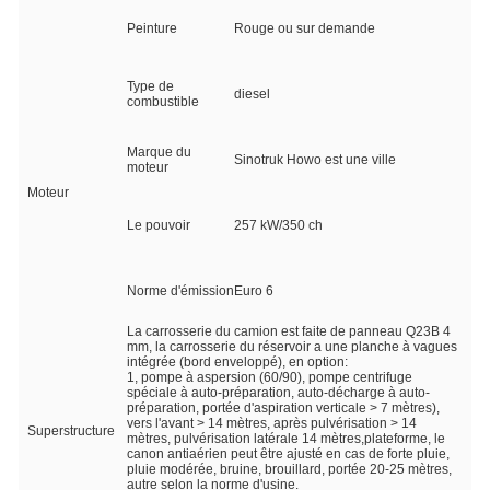
Peinture
Rouge ou sur demande
Type de
diesel
combustible
Marque du
Sinotruk Howo est une ville
moteur
Moteur
Le pouvoir
257 kW/350 ch
Norme d'émission
Euro 6
La carrosserie du camion est faite de panneau Q23B 4
mm, la carrosserie du réservoir a une planche à vagues
intégrée (bord enveloppé), en option:
1, pompe à aspersion (60/90), pompe centrifuge
spéciale à auto-préparation, auto-décharge à auto-
préparation, portée d'aspiration verticale > 7 mètres),
vers l'avant > 14 mètres, après pulvérisation > 14
Superstructure
mètres, pulvérisation latérale 14 mètres,plateforme, le
canon antiaérien peut être ajusté en cas de forte pluie,
pluie modérée, bruine, brouillard, portée 20-25 mètres,
autre selon la norme d'usine.