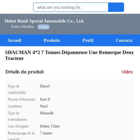
Hubei Runli Special Automobile Co., Ltd.
Active Member
2 Years
Accueil
Produits
Profil
Contacts
SHACMAN 4*2 7 Tonnes Dépanneuse Une Remorque Deux
Tracteur
Détails du produit
video
Type de
Diesel
combustible:
Norme d'émission:
Euro 6
condition:
Neuf
Type de
Manuelle
transmission:
Lieu d'origine:
Hubei, Chine
Remorquage de la
7 tonnes
capacité: