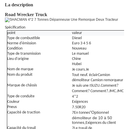
La description
Road Wrecker Truck
Spécification
point
valeur
Type de combustible
Diesel
Norme d'émission
Euro 3 4 5 6
Condition
Nouveau
Type de transmission
Le manuel
Lieu d'origine
Chine
Hubei
Nom de marque
Je cours.
Je
Nom du produit
Tout neuf.
éclair
Camion
démoliteur Camion remorqueur
Marque de châssis
Je suis une ISUZU.
Comment?
Comment? Comment?
.JMC.JMC
Type de conduite
4
*2
Couleur
Exigences
Pneus
7.
50
R
20
"Optionnel
Capacité de traction
7
En tonnes
démoliteur de 10 à 50
tonnes,
Exigences du client
Capacité du treuil
7
Le treuil de