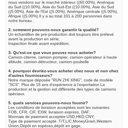
nous vendons sur le marché intérieur ((60.00%), Amérique 
du Sud ((10.00%), Asie du Sud-Est ((10.00%), Asie du Sud 
((5.00%), Asie de l'Est ((5.00%), Amérique centrale ((5.00%), 
Afrique ((5.00%).Il y a au total 101 à 200 personnes dans 
notre bureau..
2. comment pouvons-nous garantir la qualité?
Un échantillon de pré-production doit toujours être prélevé 
avant la production en série;
Inspection finale avant expédition;
3- Qu'est-ce que vous pouvez nous acheter?
Camion-citerne, camion-pompier, camion-opérateur à haute 
altitude, camion-détructeur, camion-poubelle
4. pourquoi devriez-vous acheter chez nous et non chez 
d'autres fournisseurs?
Notre marque déposée "RUN ZHI XING", code de modèle 
"SCS". Plus de 15 ans d'expérience à l'exportation.La 
production et la gestion est différente des types de camions 
spéciaux.
5. quels services pouvons-nous fournir?
Les conditions de livraison acceptées sont les suivantes: 
FOB, CFR, CIF, EXW, livraison express, DAF;
Monnaie de paiement acceptée:USD,HKD,CNY;
Type de paiement accepté: T/T,L/C,MoneyGram,Western 
Union,Dépôt en espèces,dépôt en gage;