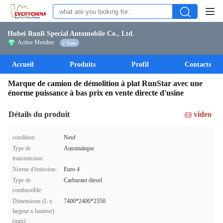
Hubei Runli Special Automobile Co., Ltd.
Active Member
2 Years
Accueil
Produits
Profil
Contacts
Marque de camion de démolition à plat RunStar avec une
énorme puissance à bas prix en vente directe d'usine
Détails du produit
video
condition:
Neuf
Type de
Automatique
transmission:
Norme d'émission:
Euro 4
Type de
Carburant diesel
combustible:
Dimensions (L x
7400*2400*2350
largeur x hauteur)
(mm):