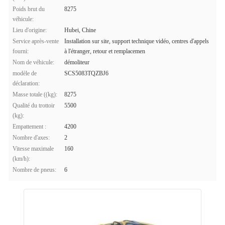
Poids brut du
8275
véhicule:
Lieu d'origine:
Hubei, Chine
Service après-vente
Installation sur site, support technique vidéo, centres d'appels
fourni:
à l'étranger, retour et remplacemen
Nom de véhicule:
démoliteur
modèle de
SCS5083TQZBJ6
déclaration:
Masse totale ((kg):
8275
Qualité du trottoir
5500
(kg):
Empattement :
4200
Nombre d'axes:
2
Vitesse maximale
160
(km/h):
Nombre de pneus:
6