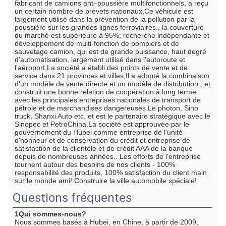
fabricant de camions anti-poussière multifonctionnels, a reçu 
un certain nombre de brevets nationaux,Ce véhicule est 
largement utilisé dans la prévention de la pollution par la 
poussière sur les grandes lignes ferroviaires., la couverture 
du marché est supérieure à 95%; recherche indépendante et 
développement de multi-fonction de pompiers et de 
sauvetage camion, qui est de grande puissance, haut degré 
d'automatisation, largement utilisé dans l'autoroute et 
l'aéroport,La société a établi des points de vente et de 
service dans 21 provinces et villes,Il a adopté la combinaison 
d'un modèle de vente directe et un modèle de distribution., et 
construit une bonne relation de coopération à long terme 
avec les principales entreprises nationales de transport de 
pétrole et de marchandises dangereuses.Le photon, Sino 
truck, Shanxi Auto etc. et est le partenaire stratégique avec le 
Sinopec et PetroChina.La société est approuvée par le 
gouvernement du Hubei comme entreprise de l'unité 
d'honneur et de conservation du crédit et entreprise de 
satisfaction de la clientèle et de crédit AAA de la banque 
depuis de nombreuses années.. Les efforts de l'entreprise 
tournent autour des besoins de nos clients - 100% 
responsabilité des produits, 100% satisfaction du client main 
sur le monde ami! Construire la ville automobile spéciale!
Questions fréquentes
1Qui sommes-nous?
Nous sommes basés à Hubei, en Chine, à partir de 2009, 